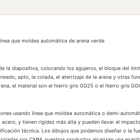
 línea que moldea automática de arena verde
e la diapositiva, colocando los agujeros, el bloque del lími
torneado, apto, la colada, el aterrizaje de la arena y otras
ena, el material son el hierro gris GG25 o el hierro gris G
iones usando línea que moldea automática o demi-automátic
 al acero, y tienen rigidez más alta y pueden llevar el impa
ificación técnica. Los dibujos que podemos diseñar o la fu
roladas por CMM, nuestros productos alcanzan una exactit