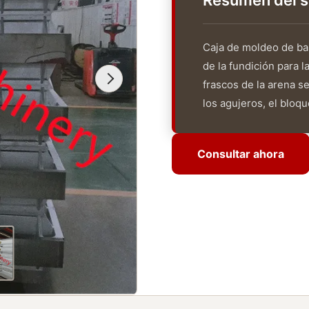
Resumen del s
Caja de moldeo de bas
de la fundición para 
frascos de la arena se
los agujeros, el bloque
Consultar ahora
Consultar ahora