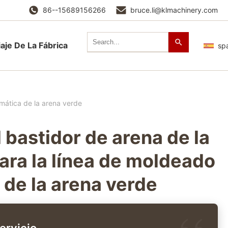
86--15689156266
bruce.li@klmachinery.com
iaje De La Fábrica
sp
omática de la arena verde
 bastidor de arena de la
ara la línea de moldeado
 de la arena verde