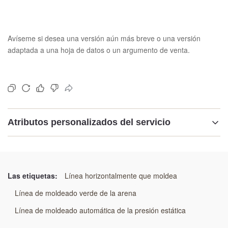
Avíseme si desea una versión aún más breve o una versión
adaptada a una hoja de datos o un argumento de venta.
Atributos personalizados del servicio
Resaltar:
Máquina automática de moldeo sin botellas
,
línea de fundición sin botellas de separación horizontal
,
Las etiquetas:
Línea horizontalmente que moldea
sistema de moldeo de cerillas horizontales de alta
Línea de moldeado verde de la arena
velocidad
Línea de moldeado automática de la presión estática