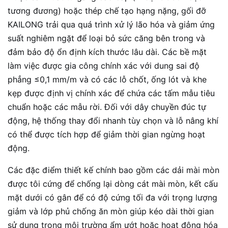
tương đương) hoặc thép chế tạo hạng nặng, gối đỡ
KAILONG trải qua quá trình xử lý lão hóa và giảm ứng
suất nghiêm ngặt để loại bỏ sức căng bên trong và
đảm bảo độ ổn định kích thước lâu dài. Các bề mặt
làm việc được gia công chính xác với dung sai độ
phẳng ≤0,1 mm/m và có các lỗ chốt, ống lót và khe
kẹp được định vị chính xác để chứa các tấm mẫu tiêu
chuẩn hoặc các mẫu rời. Đối với dây chuyền đúc tự
động, hệ thống thay đổi nhanh tùy chọn và lỗ nâng khí
có thể được tích hợp để giảm thời gian ngừng hoạt
động.
Các đặc điểm thiết kế chính bao gồm các dải mài mòn
được tôi cứng để chống lại dòng cát mài mòn, kết cấu
mặt dưới có gân để có độ cứng tối đa với trọng lượng
giảm và lớp phủ chống ăn mòn giúp kéo dài thời gian
sử dụng trong môi trường ẩm ướt hoặc hoạt động hóa