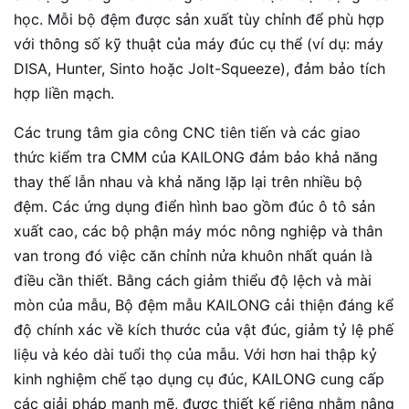
học. Mỗi bộ đệm được sản xuất tùy chỉnh để phù hợp
với thông số kỹ thuật của máy đúc cụ thể (ví dụ: máy
DISA, Hunter, Sinto hoặc Jolt-Squeeze), đảm bảo tích
hợp liền mạch.
Các trung tâm gia công CNC tiên tiến và các giao
thức kiểm tra CMM của KAILONG đảm bảo khả năng
thay thế lẫn nhau và khả năng lặp lại trên nhiều bộ
đệm. Các ứng dụng điển hình bao gồm đúc ô tô sản
xuất cao, các bộ phận máy móc nông nghiệp và thân
van trong đó việc căn chỉnh nửa khuôn nhất quán là
điều cần thiết. Bằng cách giảm thiểu độ lệch và mài
mòn của mẫu, Bộ đệm mẫu KAILONG cải thiện đáng kể
độ chính xác về kích thước của vật đúc, giảm tỷ lệ phế
liệu và kéo dài tuổi thọ của mẫu. Với hơn hai thập kỷ
kinh nghiệm chế tạo dụng cụ đúc, KAILONG cung cấp
các giải pháp mạnh mẽ, được thiết kế riêng nhằm nâng