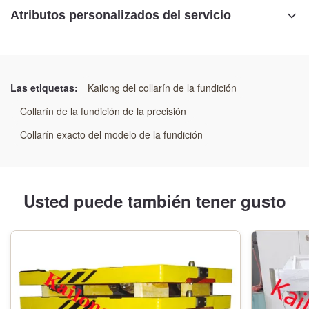
Atributos personalizados del servicio
Resaltar:
Placa de refuerzo con patrón personalizado
,
Portador de máquina de moldeo personalizado
,
Las etiquetas:
Kailong del collarín de la fundición
Refuerzo de fundición integrado de precisión
Collarín de la fundición de la precisión
Collarín exacto del modelo de la fundición
Usted puede también tener gusto