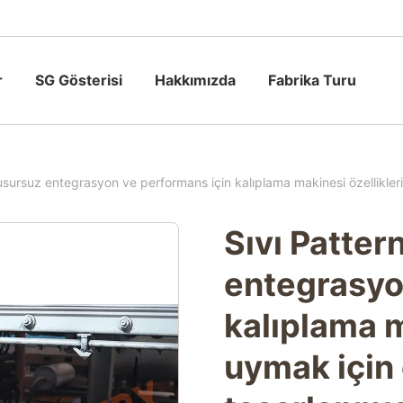
r
SG Gösterisi
Hakkımızda
Fabrika Turu
kusursuz entegrasyon ve performans için kalıplama makinesi özellikleri
Sıvı Patter
entegrasyo
kalıplama m
uymak için 