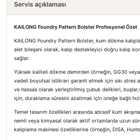
Servis açıklaması
KAILONG Foundry Pattern Bolster Profesyonel Özet
KAILONG Foundry Pattern Bolster, kum dökme kalıpları
alet bileşeni olarak, kalıp destekleyici doğru kalıp k
sağlar.
Yüksek kaliteli dökme demirden (örneğin, GG30 veya eş
vadeli boyutsal istikrarı garanti etmek için sıkı stre
ve hassas olarak yerleştirilmiş çubuk delikleri, buşla
için, duraklama süresini azaltmak için isteğe bağlı hızl
Temel tasarım özellikleri arasında abrasif kum akışına
nemli veya kimyasal olarak aktif ortamlarda uzun sür
kalıplama makinesi özelliklerine (örneğin, DISA, Hunte