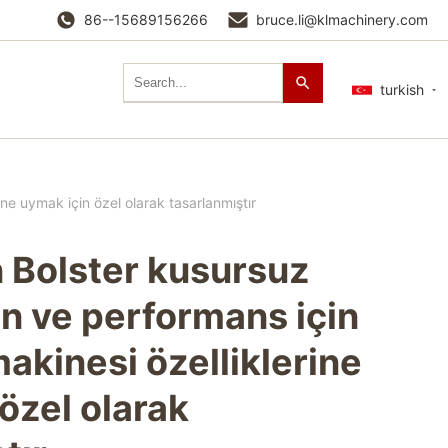
86--15689156266
bruce.li@klmachinery.com
turkish
ne uymak için özel olarak tasarlanmıştır
n Bolster kusursuz
n ve performans için
akinesi özelliklerine
özel olarak