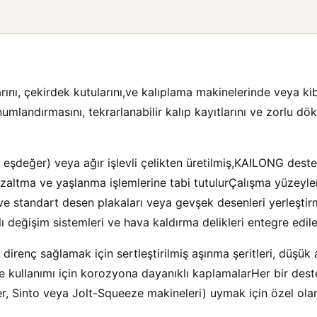
nı, çekirdek kutularını,ve kalıplama makinelerinde veya kib
onumlandırmasını, tekrarlanabilir kalıp kayıtlarını ve zorlu 
değer) veya ağır işlevli çelikten üretilmiş,KAILONG destekl
s azaltma ve yaşlanma işlemlerine tabi tutulurÇalışma yüzeyl
r,ve standart desen plakaları veya gevşek desenleri yerleştir
ı değişim sistemleri ve hava kaldırma delikleri entegre edileb
 direnç sağlamak için sertleştirilmiş aşınma şeritleri, düşük 
e kullanımı için korozyona dayanıklı kaplamalarHer bir de
r, Sinto veya Jolt-Squeeze makineleri) uymak için özel olara