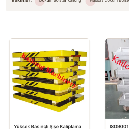
Etiketler:
Döküm Bolster kailong
Hassas Döküm Bolst
Yüksek Basınçlı Şişe Kalıplama
ISO9001 