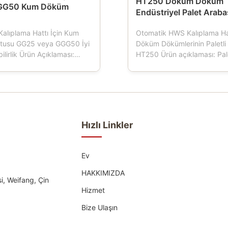
HT250 Döküm Döküm
GG50 Kum Döküm
Endüstriyel Palet Araba
Kalıplama Hattı İçin Kum
Otomatik HWS Kalıplama Hat
tusu GG25 veya GGG50 İyi
Döküm Dökümlerinin Paletli 
bilirlik Ürün Açıklaması:
HT250 Ürün açıklaması: Pale
veya yarı otomatik
dökümhanelerde kullanılan 
hattı kullanan
araçtır.Kalıplama makinesi ç
er için önemli araçlar olan
Palet arabasının dört tekerle
kutusu, kalıp şişesi, kalıp
bu da kalıp kutusu taşımacıl
m şişesi, kum kutusu olarak
yürütür, Palet arabası norm
ılan kum şişeleri...
dökme demir ...
Hızlı Linkler
Ev
HAKKIMIZDA
i, Weifang, Çin
Hizmet
Bize Ulaşın