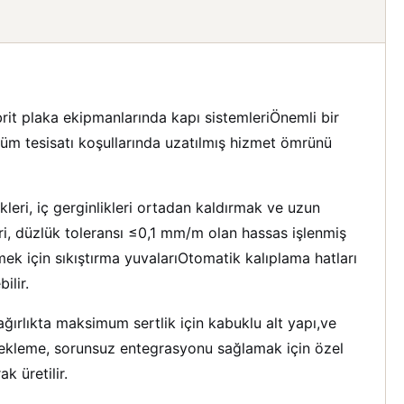
rit plaka ekipmanlarında kapı sistemleriÖnemli bir
döküm tesisatı koşullarında uzatılmış hizmet ömrünü
eri, iç gerginlikleri ortadan kaldırmak ve uzun
eri, düzlük toleransı ≤0,1 mm/m olan hassas işlenmiş
mek için sıkıştırma yuvalarıOtomatik kalıplama hatları
ilir.
ağırlıkta maksimum sertlik için kabuklu alt yapı,ve
stekleme, sorunsuz entegrasyonu sağlamak için özel
k üretilir.