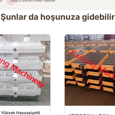
er
Doğru döküm kalıbı destek
Şunlar da hoşunuza gidebilir
Yüksek Hassasiyetli