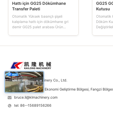
Hattı için GG25 Dökümhane
GG25 G
Transfer Paleti
Kutusu
Otomatik Yüksek basınçlı şişeli
Otomatik 
kalıplama hattı için dökümhane gri
Döküm Ku
demir GG25 palet arabası Ürün
Değiştirile
açıklaması: Paletli araba,
Otomatik 
dökümhanelerde kullanılan bir
kalıplama 
araçtır.Kalıplama makinesi çalışırken,
dökümhanel
Palet arabasının dört tekerleği vardır,
kalıplama 
bu da kalıp kutusu taşımacılığını
şişesi, ku
yürütür, Palet arabası normalde d...
da adlandır
Weifang Kailong Machinery Co., Ltd.
Adres: No.11 Yolu, Ekonomi Geliştirme Bölgesi, Fangzi Bölges
bruce.li@klmachinery.com
tel: 86--15689156266