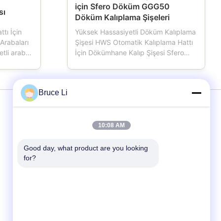
için Sfero Döküm GGG50
sı
Döküm Kalıplama Şişeleri
tı İçin
Yüksek Hassasiyetli Döküm Kalıplama
Arabaları
Şişesi HWS Otomatik Kalıplama Hattı
tli araba,
İçin Dökümhane Kalıp Şişesi Sfero
bir
Döküm GGG50 Otomatik veya yarı
alışırken,
otomatik kalıplama hattı kullanan
ği vardır,
dökümhaneler için önemli araçlar olan
Bruce Li
ığını
kalıplama kabı, kalıp şişesi, kum
alde
şişesi, kum kutusu olarak da
adlandırılan kalıplama ...
Hizmet
10:08 AM
Good day, what product are you looking 
Kalıplama Hattı
for?
Kalıp kutuları
Dökümhane Kalıp Kutusu
Metal Dökümhane İçin Kalıplama Kutuları
kalıp şişesi