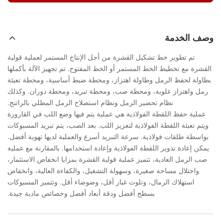
وصف الخدمة
تم تطوير خط تشكيل القشرة من أجل الإنتاج المستمر لعملية قولبة
القشرة مع تخطيط الخط المستمر أو الخط المفتوح. تم تجهيز الآلة بأكملها
بطاولة لحفظ الرمل وطاولة اهتزاز، ومحطة ضبط أساسية، ومحطة تعبئة
رمل واهتزاز علوية، ومحطة صب، ومحطة تبريد، ومحطة دوران. وكذلك
نظام تحضير الرمل ونظام استصلاح الرمل المطلي بالراتنج.
عملية حفظ اللقطة الفولاذية هي عملية يتم فيها وضع اللب في القارورة
ويتم تعبئة اللقطة الفولاذية لتعزيز اللب. بعد الصب، يتم تبريد المسبوكات
بواسطة طلقات فولاذية. سرعة التبريد أسرع والعملية لديها تهوية أفضل.
يمكن إعادة تدوير اللقطة الفولاذية وإعادة استخدامها. بالمقارنة مع عملية
صب الرمل العادية، تتميز عملية قولبة القشرة بمزايا انخفاض الاستثمار،
واحتلال مساحة صغيرة، وسهولة التشغيل، والكفاءة العالية، وانخفاض
استهلاك الرمال، وتلوث غبار أقل، وضوضاء أقل. وتتميز المسبوكات
بسطح أفضل ودقة أبعاد أفضل وخصائص مادية جيدة.