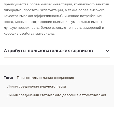
преимущества более низких инвестиций, компактного занятия
площадью, простоты эксплуатации, а также более высокого
качества.высокая эффективностьСниженное потребление
песка, меньшее загрязнение пылью и шум, а литья имеют
лучшую поверхность, более высокую точность измерений и
хорошие свойства материала.
Атрибуты пользовательских сервисов
Выделить:
Производственная линия для формования оболочек
,
система литья песка с покрытием смолы
,
Тэги:
Горизонтально линия соединения
автоматическая линия формования ядра оболочек
Линия соединения влажного песка
Линия соединения статического давления автоматическая