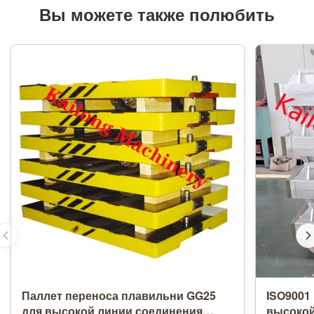
Вы можете также полюбить
Паллет переноса плавильни GG25
ISO9001
для высокой линии соединения
высокой