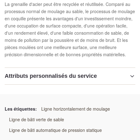
La grenaille d'acier peut être recyclée et réutilisée. Comparé au
processus normal de moulage au sable, le processus de moulage
en coquille présente les avantages d'un investissement moindre,
d'une occupation de surface compacte, d'une opération facile,
d'un rendement élevé, d'une faible consommation de sable, de
moins de pollution par la poussière et de moins de bruit. Et les
pièces moulées ont une meilleure surface, une meilleure
précision dimensionnelle et de bonnes propriétés matérielles.
Attributs personnalisés du service
Mettre en évidence:
Ligne de production de moulage de coquille
,
Système de coulée de sable revêtu de résine
,
Les étiquettes:
Ligne horizontalement de moulage
Ligne de moulage automatique du noyau de coquille
Ligne de bâti verte de sable
Ligne de bâti automatique de pression statique