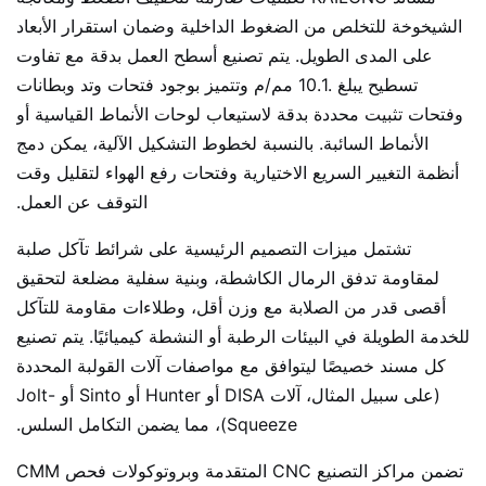
الشيخوخة للتخلص من الضغوط الداخلية وضمان استقرار الأبعاد
على المدى الطويل. يتم تصنيع أسطح العمل بدقة مع تفاوت
تسطيح يبلغ .10.1 مم/م وتتميز بوجود فتحات وتد وبطانات
وفتحات تثبيت محددة بدقة لاستيعاب لوحات الأنماط القياسية أو
الأنماط السائبة. بالنسبة لخطوط التشكيل الآلية، يمكن دمج
أنظمة التغيير السريع الاختيارية وفتحات رفع الهواء لتقليل وقت
التوقف عن العمل.
تشتمل ميزات التصميم الرئيسية على شرائط تآكل صلبة
لمقاومة تدفق الرمال الكاشطة، وبنية سفلية مضلعة لتحقيق
أقصى قدر من الصلابة مع وزن أقل، وطلاءات مقاومة للتآكل
للخدمة الطويلة في البيئات الرطبة أو النشطة كيميائيًا. يتم تصنيع
كل مسند خصيصًا ليتوافق مع مواصفات آلات القولبة المحددة
(على سبيل المثال، آلات DISA أو Hunter أو Sinto أو Jolt-
Squeeze)، مما يضمن التكامل السلس.
تضمن مراكز التصنيع CNC المتقدمة وبروتوكولات فحص CMM