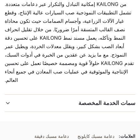
من KAILONG إمكانية التبادل والتكرار عبر دعامات متعددة.
تشمل التطبيقات النموذجية صب السيارات عالية الإنتاج، وقطع
غيار الآلات الزراعية، وأجسام الصمامات حيث تكون محاذاة
نصف القالب المتسقة أمرًا ضروريًا. من خلال تقليل انحراف
النمط وتآكله، يعمل مسند نمط KAILONG على تحسين دقة
أبعاد الصب بشكل كبير، ويقلل معدلات الخردة، ويطيل عمر
النموذج. مع ما يزيد عن عقدين من الخبرة في أدوات السبك،
تقدم KAILONG حلولاً قوية ومصممة خصيصًا تعمل على تحسين
الإنتاجية والموثوقية في عمليات صب المعادن في جميع أنحاء
العالم.
سمات الخدمة المخصصة
إبراز:
لوحة دعم مصممة خصيصاً
,
محمولة النمط في آلة التشكيل
,
التجميع المخصص للمصنع
العلامات:
دعامة مسبك كايلونج
دعامة مسبك دقيقة