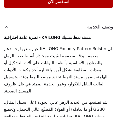
استفسر الآن
وصف الخدمة
مسند نمط مسبك KAILONG - نظرة عامة احترافية
إن KAILONG Foundry Pattern Bolster عبارة عن لوحة دعم
مصممة بدقة مصممة لتثبيت ومحاذاة أنماط صب الرمل
والصناديق الأساسية وأنظمة البوابات على آلات التشكيل أو
معدات المطابقة بشكل آمن. باعتباره أحد مكونات الأدوات
الهامة، يضمن مسند النمط تحديد موضع النمط بدقة، وتسجيل
القالب القابل للتكرار، وعمر الخدمة الممتد في ظل ظروف
المسبك الصعبة.
يتم تصنيعها من الحديد الزهر عالي الجودة (على سبيل المثال،
GG30 أو ما يعادله) أو الفولاذ المُصنّع عالي التحمل، وتخضع
مساند KAILONG لعمليات صارمة لتخفيف الضغط ومعالجة