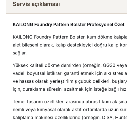
Servis açıklaması
KAILONG Foundry Pattern Bolster Profesyonel Özet
KAILONG Foundry Pattern Bolster, kum dökme kalıpları
alet bileşeni olarak, kalıp destekleyici doğru kalıp k
sağlar.
Yüksek kaliteli dökme demirden (örneğin, GG30 veya eş
vadeli boyutsal istikrarı garanti etmek için sıkı stre
ve hassas olarak yerleştirilmiş çubuk delikleri, buşla
için, duraklama süresini azaltmak için isteğe bağlı hızl
Temel tasarım özellikleri arasında abrasif kum akışına
nemli veya kimyasal olarak aktif ortamlarda uzun sür
kalıplama makinesi özelliklerine (örneğin, DISA, Hunte