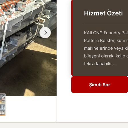
Hizmet Özeti
KAILONG Foundry Pat
Pattern Bolster, kum d
makinelerinde veya ki
bileşeni olarak, kalıp
tekrarlanabilir ...
Şimdi Sor
Şimdi Sor