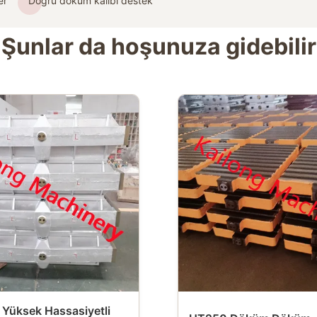
er
Doğru döküm kalıbı destek
Şunlar da hoşunuza gidebilir
Yüksek Hassasiyetli