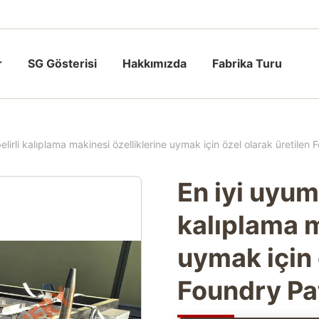
r
SG Gösterisi
Hakkımızda
Fabrika Turu
belirli kalıplama makinesi özelliklerine uymak için özel olarak üretilen
En iyi uyuml
kalıplama m
uymak için 
Foundry Pa