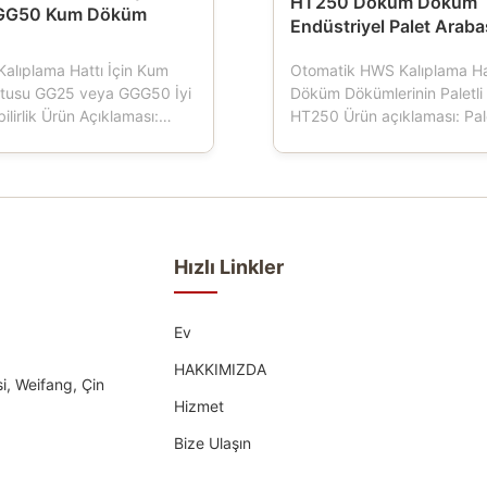
HT250 Döküm Döküm
GG50 Kum Döküm
Endüstriyel Palet Araba
Kalıplama Hattı İçin Kum
Otomatik HWS Kalıplama Hat
tusu GG25 veya GGG50 İyi
Döküm Dökümlerinin Paletli 
bilirlik Ürün Açıklaması:
HT250 Ürün açıklaması: Pale
veya yarı otomatik
dökümhanelerde kullanılan 
hattı kullanan
araçtır.Kalıplama makinesi ç
er için önemli araçlar olan
Palet arabasının dört tekerle
kutusu, kalıp şişesi, kalıp
bu da kalıp kutusu taşımacıl
m şişesi, kum kutusu olarak
yürütür, Palet arabası norm
ılan kum şişeleri...
dökme demir ...
Hızlı Linkler
Ev
HAKKIMIZDA
i, Weifang, Çin
Hizmet
Bize Ulaşın