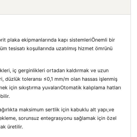
rit plaka ekipmanlarında kapı sistemleriÖnemli bir
döküm tesisatı koşullarında uzatılmış hizmet ömrünü
eri, iç gerginlikleri ortadan kaldırmak ve uzun
eri, düzlük toleransı ≤0,1 mm/m olan hassas işlenmiş
mek için sıkıştırma yuvalarıOtomatik kalıplama hatları
ilir.
ağırlıkta maksimum sertlik için kabuklu alt yapı,ve
stekleme, sorunsuz entegrasyonu sağlamak için özel
k üretilir.