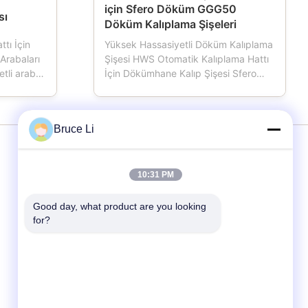
için Sfero Döküm GGG50
sı
Döküm Kalıplama Şişeleri
tı İçin
Yüksek Hassasiyetli Döküm Kalıplama
Arabaları
Şişesi HWS Otomatik Kalıplama Hattı
tli araba,
İçin Dökümhane Kalıp Şişesi Sfero
bir
Döküm GGG50 Otomatik veya yarı
alışırken,
otomatik kalıplama hattı kullanan
ği vardır,
dökümhaneler için önemli araçlar olan
Bruce Li
ığını
kalıplama kabı, kalıp şişesi, kum
alde
şişesi, kum kutusu olarak da
adlandırılan kalıplama ...
Hizmet
10:31 PM
Good day, what product are you looking 
Kalıplama Hattı
for?
Kalıp kutuları
Dökümhane Kalıp Kutusu
Metal Dökümhane İçin Kalıplama Kutuları
kalıp şişesi