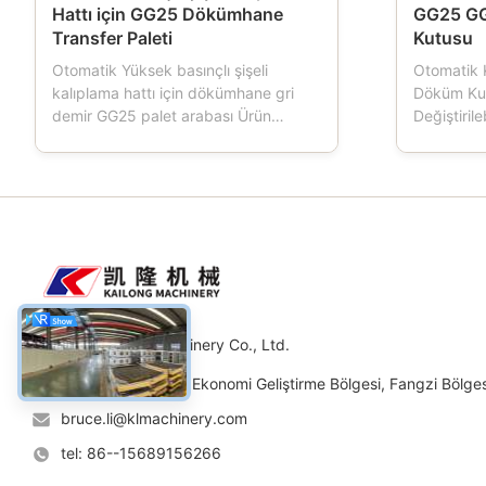
Hattı için GG25 Dökümhane
GG25 G
Transfer Paleti
Kutusu
Otomatik Yüksek basınçlı şişeli
Otomatik 
kalıplama hattı için dökümhane gri
Döküm Ku
demir GG25 palet arabası Ürün
Değiştirile
açıklaması: Paletli araba,
Otomatik 
dökümhanelerde kullanılan bir
kalıplama 
araçtır.Kalıplama makinesi çalışırken,
dökümhanel
Palet arabasının dört tekerleği vardır,
kalıplama 
bu da kalıp kutusu taşımacılığını
şişesi, ku
yürütür, Palet arabası normalde d...
da adlandır
Weifang Kailong Machinery Co., Ltd.
Adres: No.11 Yolu, Ekonomi Geliştirme Bölgesi, Fangzi Bölges
bruce.li@klmachinery.com
tel: 86--15689156266