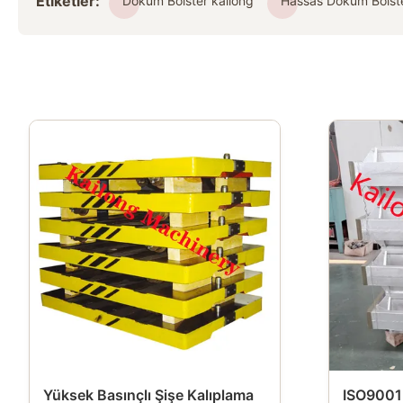
Etiketler:
Döküm Bolster kailong
Hassas Döküm Bolst
Yüksek Basınçlı Şişe Kalıplama
ISO9001 