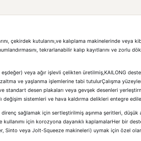
nı, çekirdek kutularını,ve kalıplama makinelerinde veya kib
onumlandırmasını, tekrarlanabilir kalıp kayıtlarını ve zorlu 
değer) veya ağır işlevli çelikten üretilmiş,KAILONG destekl
s azaltma ve yaşlanma işlemlerine tabi tutulurÇalışma yüzeyl
r,ve standart desen plakaları veya gevşek desenleri yerleştir
ı değişim sistemleri ve hava kaldırma delikleri entegre edileb
 direnç sağlamak için sertleştirilmiş aşınma şeritleri, düşük 
e kullanımı için korozyona dayanıklı kaplamalarHer bir de
r, Sinto veya Jolt-Squeeze makineleri) uymak için özel olara