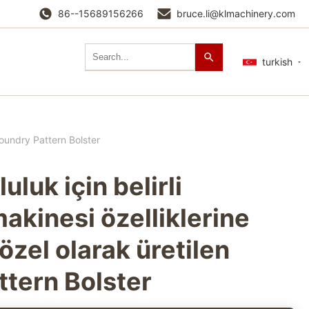
86--15689156266
bruce.li@klmachinery.com
turkish
 Foundry Pattern Bolster
uluk için belirli
akinesi özelliklerine
özel olarak üretilen
ttern Bolster