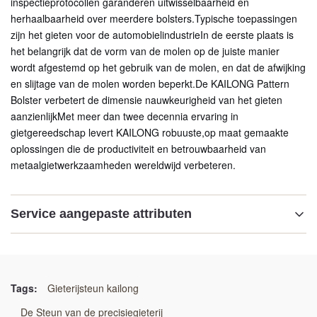
inspectieprotocollen garanderen uitwisselbaarheid en
herhaalbaarheid over meerdere bolsters.Typische toepassingen
zijn het gieten voor de automobielindustrieIn de eerste plaats is
het belangrijk dat de vorm van de molen op de juiste manier
wordt afgestemd op het gebruik van de molen, en dat de afwijking
en slijtage van de molen worden beperkt.De KAILONG Pattern
Bolster verbetert de dimensie nauwkeurigheid van het gieten
aanzienlijkMet meer dan twee decennia ervaring in
gietgereedschap levert KAILONG robuuste,op maat gemaakte
oplossingen die de productiviteit en betrouwbaarheid van
metaalgietwerkzaamheden wereldwijd verbeteren.
Service aangepaste attributen
Markeren:
Op maat gemaakte patroonversterkerplaat
,
vormmachinepatroondrager
,
Tags:
Gieterijsteun kailong
op maat gemaakte gieterijversterker assemblage
De Steun van de precisiegieterij