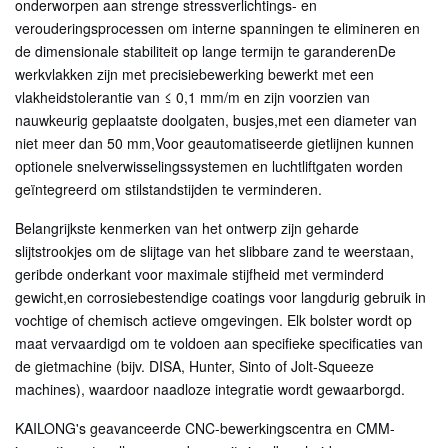
onderworpen aan strenge stressverlichtings- en
verouderingsprocessen om interne spanningen te elimineren en
de dimensionale stabiliteit op lange termijn te garanderenDe
werkvlakken zijn met precisiebewerking bewerkt met een
vlakheidstolerantie van ≤ 0,1 mm/m en zijn voorzien van
nauwkeurig geplaatste doolgaten, busjes,met een diameter van
niet meer dan 50 mm,Voor geautomatiseerde gietlijnen kunnen
optionele snelverwisselingssystemen en luchtliftgaten worden
geïntegreerd om stilstandstijden te verminderen.
Belangrijkste kenmerken van het ontwerp zijn geharde
slijtstrookjes om de slijtage van het slibbare zand te weerstaan,
geribde onderkant voor maximale stijfheid met verminderd
gewicht,en corrosiebestendige coatings voor langdurig gebruik in
vochtige of chemisch actieve omgevingen. Elk bolster wordt op
maat vervaardigd om te voldoen aan specifieke specificaties van
de gietmachine (bijv. DISA, Hunter, Sinto of Jolt-Squeeze
machines), waardoor naadloze integratie wordt gewaarborgd.
KAILONG's geavanceerde CNC-bewerkingscentra en CMM-