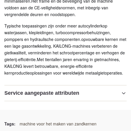
minimaliseren.Het frame en de beveiliging van de machine
voldoen aan de CE-veiligheidsnormen, met inbegrip van
vergrendelde deuren en noodstoppen.
Typische toepassingen zijn onder meer autocylinderkop
waterjassen, klepleidingen, turbocompressorbehuizingen,
pomppers en hydraulische componenten.opvouwbare kernen met
een lage gasontwikkeling, KAILONG-machines verbeteren de
gietkwaliteit, verminderen het schrootpercentage en verhogen de
gieterij-efficiëntie.Met tientallen jaren ervaring in gietmachines,
KAILONG levert betrouwbare, energie-efficiënte
kernproductieoplossingen voor wereldwijde metaalgietoperaties.
Service aangepaste attributen
Markeren:
Automatische hotbox-kernschieter
,
pneumatische klemmachine voor zandkernschieten
,
Tags:
machine voor het maken van zandkernen
warmboxvormmachine met meerdere spuitpunten