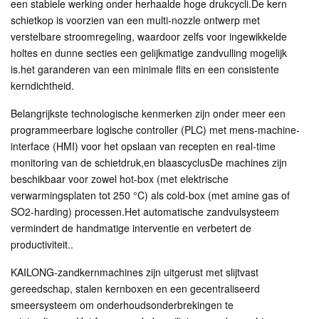
een stabiele werking onder herhaalde hoge drukcycli.De kern
schietkop is voorzien van een multi-nozzle ontwerp met
verstelbare stroomregeling, waardoor zelfs voor ingewikkelde
holtes en dunne secties een gelijkmatige zandvulling mogelijk
is.het garanderen van een minimale flits en een consistente
kerndichtheid.
Belangrijkste technologische kenmerken zijn onder meer een
programmeerbare logische controller (PLC) met mens-machine-
interface (HMI) voor het opslaan van recepten en real-time
monitoring van de schietdruk,en blaascyclusDe machines zijn
beschikbaar voor zowel hot-box (met elektrische
verwarmingsplaten tot 250 °C) als cold-box (met amine gas of
SO2-harding) processen.Het automatische zandvulsysteem
vermindert de handmatige interventie en verbetert de
productiviteit..
KAILONG-zandkernmachines zijn uitgerust met slijtvast
gereedschap, stalen kernboxen en een gecentraliseerd
smeersysteem om onderhoudsonderbrekingen te