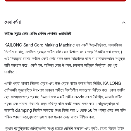
সেবা বর্ণনা
কাইলং স্যান্ড কোর মেকিং মেশিন পেশাদার ওভারভিউ
KAILONG Sand Core Making Machine হল একটি উচ্চ-নির্ভুলতা, স্বয়ংক্রিয়
সিস্টেম যা ধাতু ঢালাইতে ব্যবহৃত জটিল বালি কোর উত্পাদন করার জন্য ডিজাইন করা হয়েছে।
এটি নিয়ন্ত্রিত চাপের অধীনে একটি কোর বাক্সে রজন-আচ্ছাদিত বালি বা রাসায়নিকভাবে সংযুক্ত
বালি সরবরাহ করে, একটি ঘন, অভিন্ন কোর উত্পাদন, চমৎকার মাত্রিক নির্ভুলতা এবং পৃষ্ঠ
সমাপ্তি।
একটি শক্ত ঝালাই স্টিলের ফ্রেম এবং উচ্চ-গ্রেড গাইড কলাম দিয়ে নির্মিত, KAILONG
মেশিনগুলি পুনরাবৃত্তি উচ্চ-চাপ চক্রের অধীনে স্থিতিশীল অপারেশন নিশ্চিত করে।কোর শ্যুটিং
হেড সামঞ্জস্যযোগ্য প্রবাহ নিয়ন্ত্রণ সঙ্গে একটি মাল্টি-nozzle নকশা বৈশিষ্ট্য, এমনকি জটিল
গহ্বর এবং পাতলা বিভাগের জন্য অভিন্ন বালি ভরাট করতে সক্ষম করে। বায়ুসংক্রান্ত বা
জলবাহী clamping সিস্টেম মডেলের উপর নির্ভর করে 5 থেকে 50 টন পর্যন্ত কোর বক্স লকিং
শক্তি প্রদান করে,ন্যূনতম ফ্ল্যাশ এবং ধ্রুবক কোর ঘনত্ব নিশ্চিত করা.
প্রধান প্রযুক্তিগত বৈশিষ্ট্যগুলির মধ্যে রয়েছে রেসিপি সংরক্ষণ এবং শ্যুটিং চাপের রিয়েল-টাইম