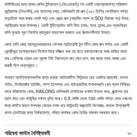
মনিটরিংয়ের জন্য মানব-মেশিন ইন্টারফেস (এইচএমআই) সহ একটি প্রোগ্রামযোগ্য লজিকাল
কন্ট্রোলার (পিএলসি),এবং বাতাসের চক্র. মেশিনগুলি হট-বক্স (২৫০ ডিগ্রি সেলসিয়াস পর্যন্ত
বৈদ্যুতিক গরম করার প্লেট সহ) এবং কোল্ড-বক্স (অ্যামিন গ্যাস বা SO2 নিরাময় সহ) উভয়
প্রক্রিয়ার জন্য উপলব্ধ। একটি ইন্টিগ্রেটেড বালি ফিড হপার, স্তর সেন্সর,এবং স্বয়ংক্রিয়
বালি পুনরায় পূরণ সিস্টেম ম্যানুয়াল হস্তক্ষেপ কমাতে এবং উত্পাদনশীলতা উন্নত.
কেলং বালি কোর প্রস্তুতকারকদের পোশাক-প্রতিরোধী টুল স্টীল কোর বক্স গাইড এবং একটি
কেন্দ্রীভূত তৈলাক্তকরণ সিস্টেম দিয়ে সজ্জিত করা হয় যাতে রক্ষণাবেক্ষণের সময় কমিয়ে আনা
যায়।মেশিনের ফ্রেম এবং সুরক্ষা সিই নিরাপত্তা মান মেনে চলে, যার মধ্যে লকড দরজা এবং
জরুরী স্টপ অন্তর্ভুক্ত।
সাধারণ অ্যাপ্লিকেশনগুলির মধ্যে রয়েছে অটোমোটিভ সিলিন্ডার হেড ওয়াটার জ্যাকেট, ভালভ
গাইড, টার্বোচার্জার হাউজিং, পাম্প ইম্পেলার এবং হাইড্রোলিক উপাদানগুলি।কম গ্যাস বিক্রির
সাথে ভাঁজযোগ্য কোর, KAILONG মেশিনগুলি ঢালাইয়ের গুণমান উন্নত করে, স্ক্র্যাপের হার
হ্রাস করে এবং ফাউন্ড্রি দক্ষতা বৃদ্ধি করে। 0.5 কেজি থেকে 100 কেজি পর্যন্ত কোর ওজনের
জন্য কাস্টম মডেল উপলব্ধ।কয়েক দশক ধরে ফাউন্ডারি যন্ত্রপাতি বিশেষজ্ঞ, কায়লং বিশ্বব্যাপী
ধাতব ঢালাইয়ের জন্য নির্ভরযোগ্য, শক্তি-কার্যকর কোর তৈরির সমাধান সরবরাহ করে।
পরিষেবা কাস্টম বৈশিষ্ট্যাবলী