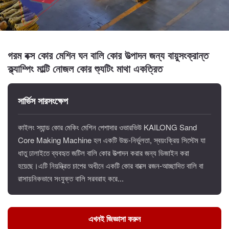
গরম বক্স কোর মেশিন ঘন বালি কোর উত্পাদন জন্য বায়ুসংক্রান্ত
ক্ল্যাম্পিং মাল্টি নোজল কোর শ্যুটিং মাথা একত্রিত
সার্ভিস সারসংক্ষেপ
কাইলং স্যান্ড কোর মেকিং মেশিন পেশাদার ওভারভিউ KAILONG Sand
Core Making Machine হল একটি উচ্চ-নির্ভুলতা, স্বয়ংক্রিয় সিস্টেম যা
ধাতু ঢালাইতে ব্যবহৃত জটিল বালি কোর উত্পাদন করার জন্য ডিজাইন করা
হয়েছে।এটি নিয়ন্ত্রিত চাপের অধীনে একটি কোর বাক্সে রজন-আচ্ছাদিত বালি বা
রাসায়নিকভাবে সংযুক্ত বালি সরবরাহ করে...
এখনই জিজ্ঞাসা করুন