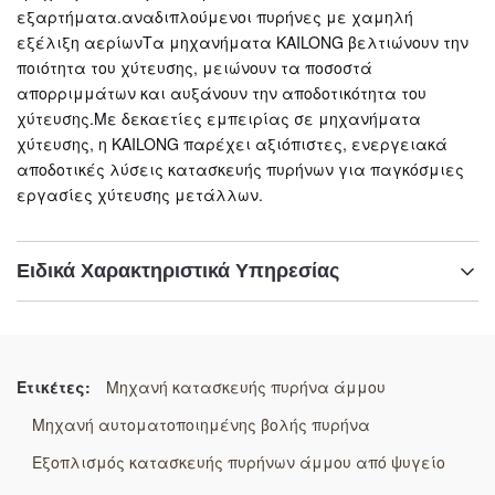
εξαρτήματα.αναδιπλούμενοι πυρήνες με χαμηλή
εξέλιξη αερίωνΤα μηχανήματα KAILONG βελτιώνουν την
ποιότητα του χύτευσης, μειώνουν τα ποσοστά
απορριμμάτων και αυξάνουν την αποδοτικότητα του
χύτευσης.Με δεκαετίες εμπειρίας σε μηχανήματα
χύτευσης, η KAILONG παρέχει αξιόπιστες, ενεργειακά
αποδοτικές λύσεις κατασκευής πυρήνων για παγκόσμιες
εργασίες χύτευσης μετάλλων.
Ειδικά Χαρακτηριστικά Υπηρεσίας
Επισημαίνω:
Αυτοματοποιημένη μηχανή πυροβολισμού πυρήνα
θερμού κιβωτίου
Ετικέτες:
Μηχανή κατασκευής πυρήνα άμμου
,
πνευματική μηχανή συμπίεσης πυρήνα άμμου
,
Μηχανή αυτοματοποιημένης βολής πυρήνα
εξοπλισμός για τομόσχευση θερμού κιβωτίου με
πολλαπλά ακροφύσια
Εξοπλισμός κατασκευής πυρήνων άμμου από ψυγείο