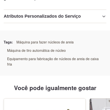
Atributos Personalizados do Serviço
Destacar:
Atirador automático do núcleo da caixa quente
,
máquina de aperto pneumática do núcleo da areia
,
Tags:
Máquina para fazer núcleos de areia
equipamento de molde da caixa quente do multi-bocal
Máquina de tiro automática de núcleo
Equipamento para fabricação de núcleos de areia de caixa
fria
Você pode igualmente gostar