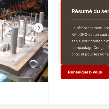
Résumé du ser
Le référencement pro
KAILONG est un cadre 
sable pour contenir e
compactage.Conçus à 
choc et pour les lignes
Renseignez-vous
Renseignez-vous