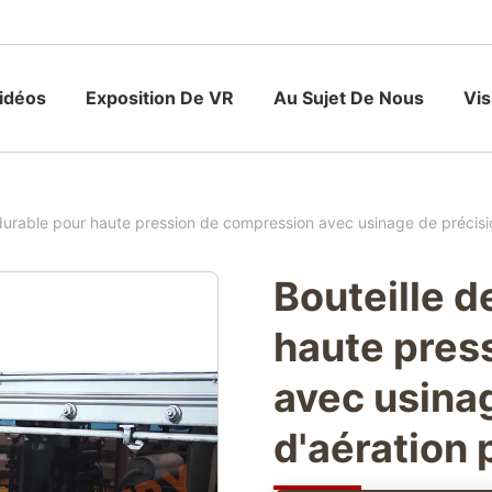
idéos
Exposition De VR
Au Sujet De Nous
Vis
urable pour haute pression de compression avec usinage de précision
Bouteille 
haute pres
avec usinag
d'aération 