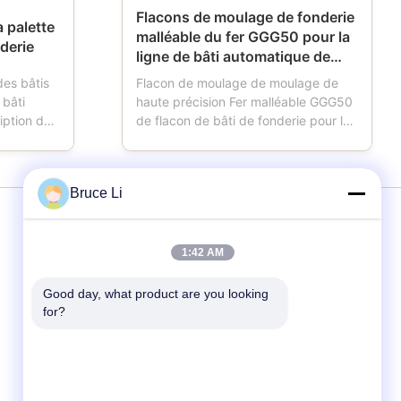
Flacons de moulage de fonderie
a palette
malléable du fer GGG50 pour la
derie
ligne de bâti automatique de
HWS
des bâtis
Flacon de moulage de moulage de
 bâti
haute précision Fer malléable GGG50
ption de
de flacon de bâti de fonderie pour la
ette est un
ligne de bâti automatique de HWS Le
ies. Quand
moule a également appelé le flacon
moulage,
de moulage, flacon de moule, flacon
Bruce Li
re roues,
de sable, la boîte de sable, qui est les
moule, la
outils importants pour des fonderies
utilisant ...
services
1:42 AM
Good day, what product are you looking 
Ligne de bâti
for?
Moules
Moule de fonderie
Moules pour la fonderie en métal