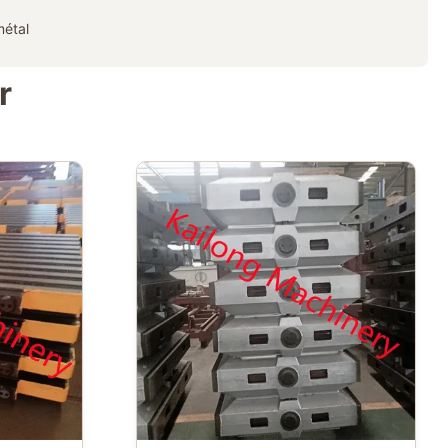
métal
r