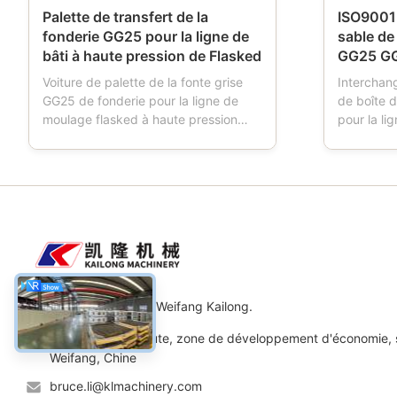
Palette de transfert de la
ISO9001 
fonderie GG25 pour la ligne de
sable de
bâti à haute pression de Flasked
GG25 G
Voiture de palette de la fonte grise
Interchan
GG25 de fonderie pour la ligne de
de boîte 
moulage flasked à haute pression
pour la l
automatique Description de produits :
Descriptio
La voiture de palette est un outil
de sable 
utilisé dans les fonderies. Quand les
moule, fla
travaux de machine de moulage, la
moule, fla
voiture de palette a quatre roues, qui
sable, qui
conduit le ...
pour des f
Machines Cie., Ltd de Weifang Kailong.
Adresse: No.11 route, zone de développement d'économie, 
Weifang, Chine
bruce.li@klmachinery.com