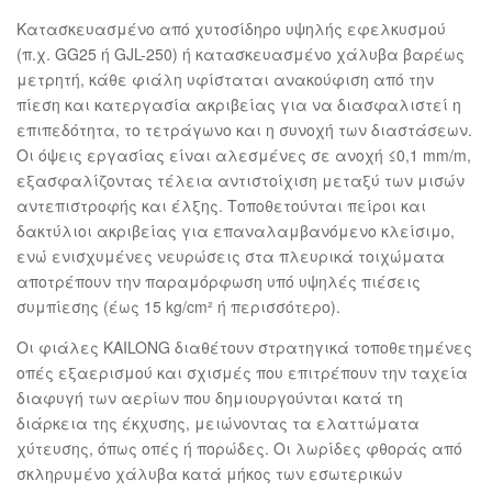
Κατασκευασμένο από χυτοσίδηρο υψηλής εφελκυσμού
(π.χ. GG25 ή GJL-250) ή κατασκευασμένο χάλυβα βαρέως
μετρητή, κάθε φιάλη υφίσταται ανακούφιση από την
πίεση και κατεργασία ακριβείας για να διασφαλιστεί η
επιπεδότητα, το τετράγωνο και η συνοχή των διαστάσεων.
Οι όψεις εργασίας είναι αλεσμένες σε ανοχή ≤0,1 mm/m,
εξασφαλίζοντας τέλεια αντιστοίχιση μεταξύ των μισών
αντεπιστροφής και έλξης. Τοποθετούνται πείροι και
δακτύλιοι ακριβείας για επαναλαμβανόμενο κλείσιμο,
ενώ ενισχυμένες νευρώσεις στα πλευρικά τοιχώματα
αποτρέπουν την παραμόρφωση υπό υψηλές πιέσεις
συμπίεσης (έως 15 kg/cm² ή περισσότερο).
Οι φιάλες KAILONG διαθέτουν στρατηγικά τοποθετημένες
οπές εξαερισμού και σχισμές που επιτρέπουν την ταχεία
διαφυγή των αερίων που δημιουργούνται κατά τη
διάρκεια της έκχυσης, μειώνοντας τα ελαττώματα
χύτευσης, όπως οπές ή πορώδες. Οι λωρίδες φθοράς από
σκληρυμένο χάλυβα κατά μήκος των εσωτερικών