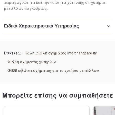
παραγωγικότητα και την ποιότητα χύτευσης σε χυτήρια
μετάλλων παγκοσμίως.
Ειδικά Χαρακτηριστικά Υπηρεσίας
Επισημαίνω:
Φλάσκα χύτευσης υψηλής πίεσης
,
Τυποποιημένα με μηχανήματα
,
Ετικέτες:
Καλή φιάλη σχήματος Interchangeablility
Βάσανο εξαερισμού αερίου βαρέος φορτίου
Φιάλη σχήματος χυτηρίων
GG25 κιβώτια σχήματος για το χυτήριο μετάλλων
Μπορείτε επίσης να συμπαθήσετε