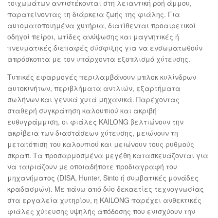
τοιχωμάτων αντιστέκονται στη λειαντική ροή άμμου,
παρατείνοντας τη διάρκεια ζωής της φιάλης. Για
αυτοματοποιημένα χυτήρια, διατίθενται προαιρετικοί
οδηγοί πείροι, ωτίδες ανύψωσης και μαγνητικές ή
πνευματικές διεπαφές σύσφιξης για να ενσωματωθούν
απρόσκοπτα με τον υπάρχοντα εξοπλισμό χύτευσης.
Τυπικές εφαρμογές περιλαμβάνουν μπλοκ κυλίνδρων
αυτοκινήτων, περιβλήματα αντλιών, εξαρτήματα
σωλήνων και γενικά χυτά μηχανικά. Παρέχοντας
σταθερή συγκράτηση καλουπιού και ακριβή
ευθυγράμμιση, οι φιάλες KAILONG βελτιώνουν την
ακρίβεια των διαστάσεων χύτευσης, μειώνουν τη
μετατόπιση του καλουπιού και μειώνουν τους ρυθμούς
σκραπ. Τα προσαρμοσμένα μεγέθη κατασκευάζονται για
να ταιριάζουν με οποιαδήποτε προδιαγραφή του
μηχανήματος (DISA, Hunter, Sinto ή συμβατικές μονάδες
κραδασμών). Με πάνω από δύο δεκαετίες τεχνογνωσίας
στα εργαλεία χυτηρίου, η KAILONG παρέχει ανθεκτικές
φιάλες χύτευσης υψηλής απόδοσης που ενισχύουν την