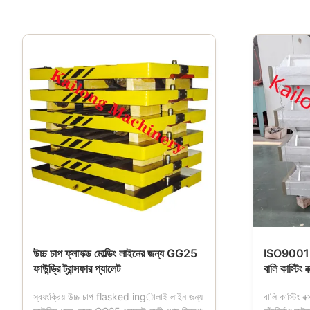
উচ্চ চাপ ফ্লাস্ক্ড মোল্ডিং লাইনের জন্য GG25
ISO9001 উ
ফাউন্ড্রি ট্রান্সফার প্যালেট
বালি কাস্টিং বক
স্বয়ংক্রিয় উচ্চ চাপ flasked ingালাই লাইন জন্য
বালি কাস্টিং