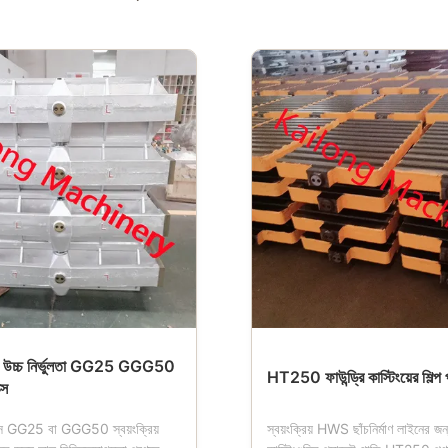
চ্চ নির্ভুলতা GG25 GGG50
HT250 ফাউন্ড্রি কাস্টিংয়ের শিল্প 
্স
 বক্স GG25 বা GGG50 স্বয়ংক্রিয়
স্বয়ংক্রিয় HWS ছাঁচনির্মাণ লাইনের জন্য