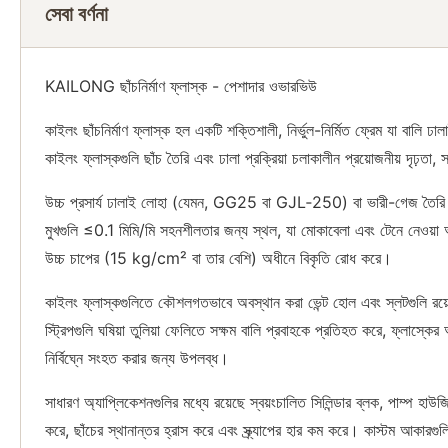
সেবা বর্ণনা
KAILONG ছাঁচনির্মাণ ফ্লাস্ক - পেশাদার ওভারভিউ
কাইলং ছাঁচনির্মাণ ফ্লাস্ক হল একটি শক্তিশালী, নির্ভুল-নির্মিত ফ্রেম যা বালি ঢ
কাইলং ফ্লাস্কগুলি ছাঁচ তৈরি এবং ঢালা প্রক্রিয়া চলাকালীন প্রয়োজনীয় দৃঢ়তা,
উচ্চ প্রসার্য ঢালাই লোহা (যেমন, GG25 বা GJL‑250) বা ভারী-গেজ তৈরি করা ইস্পা
মুখগুলি ≤0.1 মিমি/মি সহনশীলতার জন্য স্থল, যা মোকাবেলা এবং টেনে নেওয়া অর্ধ
উচ্চ চাপের (15 kg/cm² বা তার বেশি) অধীনে বিকৃতি রোধ করে।
কাইলং ফ্লাস্কগুলিতে কৌশলগতভাবে অবস্থান করা ভেন্ট হোল এবং স্লটগুলি রয়েছে
স্ট্রিপগুলি ঘষিয়া তুলিয়া ফেলিতে সক্ষম বালি প্রবাহকে প্রতিহত করে, ফ্লাস্কের আয
নির্বিঘ্নে সংহত করার জন্য উপলব্ধ।
সাধারণ অ্যাপ্লিকেশনগুলির মধ্যে রয়েছে স্বয়ংচালিত সিলিন্ডার ব্লক, পাম্প হাউজিং
করে, ছাঁচের স্থানান্তর হ্রাস করে এবং স্ক্র্যাপের হার কম করে। কাস্টম আকারগ