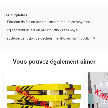
Mettre en évidence:
Furonnerie de fusion par induction à moyenne fréquence
Les étiquettes:
à thyristor
,
10 kg de four à induction pour l'aluminium
,
Forneau de fusion par induction à fréquence moyenne
Furonnerie à induction de fusion en aluminium de 10 kg
équipement de fusion par induction sans noyau
système de fusion de déchets métalliques par induction MF
Vous pouvez également aimer