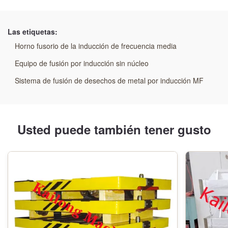
Resaltar:
Horno de fusión por inducción de frecuencia media de
Las etiquetas:
tiristor
,
Horno de inducción para aluminio de 10 kg
,
Horno fusorio de la inducción de frecuencia media
Horno de inducción de fusión de aluminio de 10 kg
Equipo de fusión por inducción sin núcleo
Sistema de fusión de desechos de metal por inducción MF
Usted puede también tener gusto