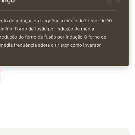
rviço
nto de indução da frequência média do tiristor de 10
lumínio Forno de fusão por indução de média
trodução do forno de fusão por indução O forno de
média frequência adota o tiristor como inversor