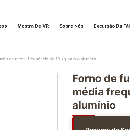
eos
Mostra De VR
Sobre Nós
Excursão Da Fá
ução de média frequência de 10 kg para o alumínio
Forno de f
média freq
alumínio