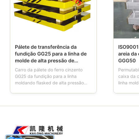
Pálete de transferência da
ISO9001 
fundição GG25 para a linha de
areia da
molde de alta pressão de
GGG50
Flasked
Carro da pálete do ferro cinzento
Permutab
GG25 da fundição para a linha
caixa da 
moldando flasked de alta pressão
linha mol
automática Descrição de produtos: O
do produto
carro da pálete é uma ferramenta
igualment
usada nas fundições. Quando os
moldando,
trabalhos da máquina moldando, o
do molde, 
carro da pálete têm quatro rodas,
da areia,
que está conduzindo o transporte da
important
...