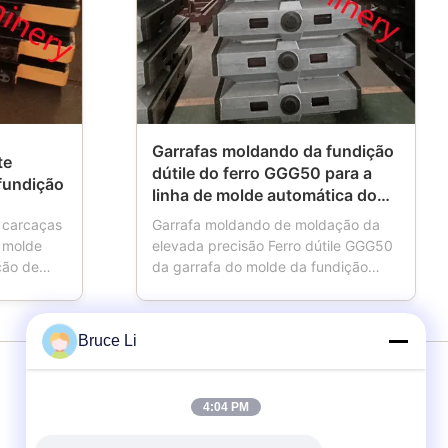
Garrafas moldando da fundição
te
dútile do ferro GGG50 para a
fundição
linha de molde automática do
HWS
 carcaças
Garrafa moldando de moldação da
e molde
elevada precisão Ferro dútile GGG50
ção de
da garrafa do molde da fundição
e é uma
para a linha de molde automática do
ções.
HWS A caixa moldando igualmente
quina
nomeou a garrafa moldando, garrafa
Bruce Li
e têm
do molde, garrafa da areia, a caixa
duzindo o
da areia, que é ferramentas
, o ...
importantes para fundições usando ...
serviços
4:04 PM