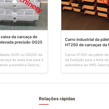
caixa da carcaça de
Carro industrial da pále
 elevada precisão GG25
HT250 de carcaças da 
ilidade GG25 ou GGG50 da
Carros HT250 da pálete de
carcaça de areia boa para a
da fundição para a linha d
dando automática Descrição
automática do HWS Descri
: As garrafas da areia
produtos: O carro da pálet
e nomearam a caixa
ferramenta usada nas fundi
 garrafa moldando, garrafa
Quando os trabalhos da má
garrafa da areia, a caixa
moldando, o carro da pálet
 que é ferramentas
quatro rodas, que está con
es para fundições usando ...
transporte da caixa de molde
Relações rápidas