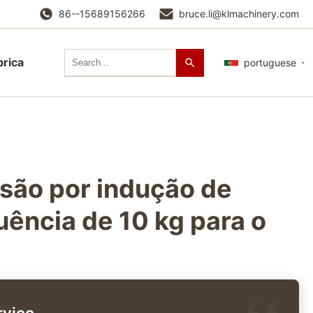
86--15689156266
bruce.li@klmachinery.com
brica
portuguese
usão por indução de
uência de 10 kg para o