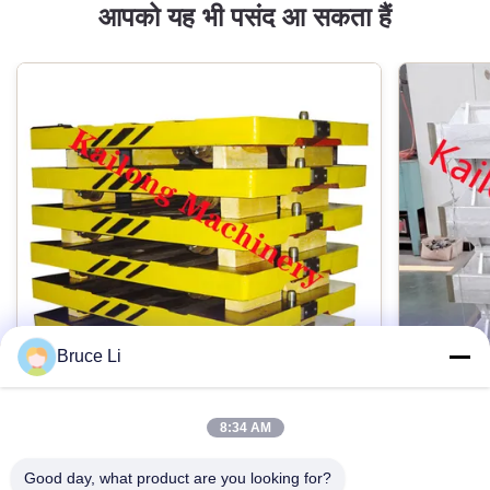
आपको यह भी पसंद आ सकता हैं
Bruce Li
8:34 AM
उच्च दबाव फ्लास्क मोल्डिंग लाइन के लिए जीजी 25
ISO9001 उ
फाउंड्री ट्रांसफर पैलेट:
कास्टिंग बॉ
Good day, what product are you looking for?