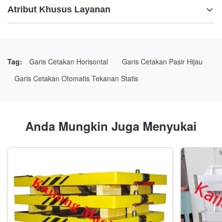
Atribut Khusus Layanan
Menyoroti:
Lini Produksi Pengecoran Kerang Efisiensi Tinggi
,
Sistem Pencetakan Kerang Ramah Lingkungan
,
Tag:
Garis Cetakan Horisontal
Garis Cetakan Pasir Hijau
Jalur Pengecoran Cetakan Kerang Konsumsi Rendah
Garis Cetakan Otomatis Tekanan Statis
Anda Mungkin Juga Menyukai