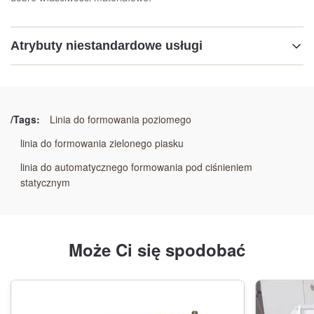
Atrybuty niestandardowe usługi
Podkreślić:
Wysokiej wydajności linia produkcyjna odlewu muszli
,
przyjazny dla środowiska system formowania muszli
,
/Tags:
Linia do formowania poziomego
nisko zużywająca linia odlewu muszli
linia do formowania zielonego piasku
linia do automatycznego formowania pod ciśnieniem
statycznym
Może Ci się spodobać