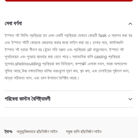
সেবা বর্ণনা
ইস্পাত শট ফিলিং প্রক্রিয়া হল এমন একটি প্রক্রিয়া যেখানে কোরটি fask এ স্থাপন করা হয়
এবং ইস্পাত শটটি কোরকে জোরদার করার জন্য ফাইল করা হয়। ঢালার পরে, কাস্টমগুলি
ইস্পাত শট দ্বারা শীতল হয়।ঠান্ডা গতি দ্রুত এবং প্রক্রিয়া বেল্ট বায়ুচলাচল. ইস্পাত শট
পুনর্ব্যবহৃত এবং পুনরায় ব্যবহার করা যেতে পারে। স্বাভাবিক বালি casing প্রক্রিয়া
তুলনায়.shelmoulding প্রক্রিয়া কম বিনিয়োগ, কম্প্যাক্ট এলাকা দখল, সহজ অপারেশন
সুবিধা আছে,উচ্চ দক্ষতানিম্ন বালির খরচধুলো দূষণ কম, শব্দ কম, এবং ঢালাইয়ের পৃষ্ঠতল ভাল,
মাত্রা সঠিকতা ভাল, এবং ভাল উপাদান বৈশিষ্ট্য আছে।
পরিষেবা কাস্টম বৈশিষ্ট্যাবলী
বিশেষভাবে তুলে ধরা:
উচ্চ দক্ষতা শেল কাস্টিং উত্পাদন লাইন
,
পরিবেশ বান্ধব শেল ছাঁচনির্মাণ সিস্টেম
,
নিম্ন খরচ শেল ছাঁচনির্মাণ লাইন
ট্যাগঃ
অনুভূমিকভাবে ছাঁচনির্মাণ লাইন
সবুজ বালি ছাঁচনির্মাণ লাইন