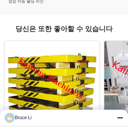
적용:
정압 자동 몰딩 라인
철강을 던진 철에게 알루미늄을 던지는 것 던지기
보증:
당신은 또한 좋아할 수 있습니다
일년
제어 타입:
PLC
애프터 서비스:
4 시간 응답,
상태:
브랜드 뉴
Bruce Li
종류 1: