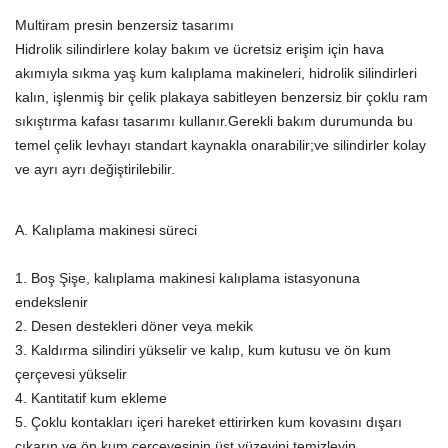
Multiram presin benzersiz tasarımı
Hidrolik silindirlere kolay bakım ve ücretsiz erişim için hava
akımıyla sıkma yaş kum kalıplama makineleri, hidrolik silindirleri
kalın, işlenmiş bir çelik plakaya sabitleyen benzersiz bir çoklu ram
sıkıştırma kafası tasarımı kullanır.Gerekli bakım durumunda bu
temel çelik levhayı standart kaynakla onarabilir;ve silindirler kolay
ve ayrı ayrı değiştirilebilir.
A. Kalıplama makinesi süreci
1. Boş Şişe, kalıplama makinesi kalıplama istasyonuna
endekslenir
2. Desen destekleri döner veya mekik
3. Kaldırma silindiri yükselir ve kalıp, kum kutusu ve ön kum
çerçevesi yükselir
4. Kantitatif kum ekleme
5. Çoklu kontakları içeri hareket ettirirken kum kovasını dışarı
çıkarın ve ön kum çerçevesinin üst yüzeyini temizleyin