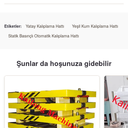
İşlem:
Yeşil Kum Döküm
Etiketler:
Yatay Kalıplama Hattı
Yeşil Kum Kalıplama Hattı
uygulanabilirlik:
Statik Basınçlı Otomatik Kalıplama Hattı
Dökme Demir, Döküm Çelik, Döküm Alüminyum
Garanti:
Şunlar da hoşunuza gidebilir
Bir yıl
Kontrol tipi:
PLC
Satış sonrası servis:
4 Saat Tepki,