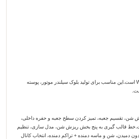
دستگاه قالب گیری اتوماتیک فشار استاتیک جداسازی افقی یکی از محصولات اصلی با حقوق مالکیت معنوی مستقل Weifang Kailong است.این مناسب برای تولید بلوک سیلندر موتور، پوسته
ست.
شامل ریزش شن، تقسیم جعبه، تمیز کردن سطح جعبه و حفره داخلی،
است.خط قالب گیری به پنج بخش ریزش شن، مدل سازی، تنظیم
ون دمیدن، شن و ماسه دمنده + تراکم دمنده، انتخاب کانال