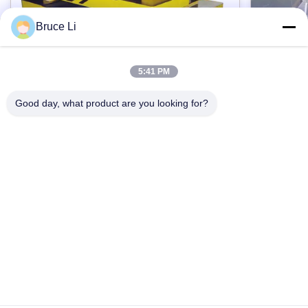
Bruce Li
5:41 PM
고압 플라스크 몰딩 라인을 위한 GG25 주
ISO900
조공장 열전달 팔레트
조 박스
Good day, what product are you looking for?
자동 고압 플라스크 몰딩 라인을 위한 주조공장
사형주조 박
회색 주철 GG25 팔레트 자동차 제품 기술 : 팔레
한 GGG5
트 자동차는 도구가 주조공장에 사용했다는 것
형 틀, 모
입니다. 조형기 작업, 팔레트 차가 운전 곰팡이 박
라인을 사
스 교통인 4 바퀴를 가지고 있을 때, 팔레트 차는
지금 접촉하세요
모래 박스
정상적으로 무쇠의 자료로부터 만들어지고 내역
모래 플라스
을 만족시키기 위해 그리고 나서 기계화됩니다.
운송, 플
크m스에 의해 제어된 진보적 CNC 기계와 차원
는 것을 
에 의해 기계화되어 자사 제품은 더 높은 정확도
의 고객 
와 더 좋은 interchangeability.we 디자인을 달성
니다.모래
하고, 고객 그림과 기술 명세서의 다른 크기를 ...
회색 주철
집
제품
화면
VR 전시회
우리에 대하여
공장 여행
품질 관리
연락주세요
이 더 ...
인용문을 요구하세요