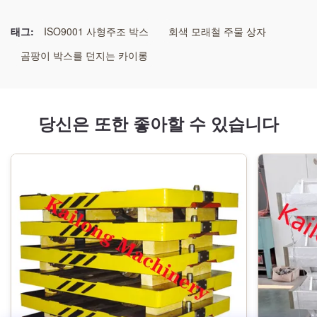
자동차 마모 부품
,
제동 및 서스펜션 부품
,
중형 섀시 예비 부품
태그:
ISO9001 사형주조 박스
회색 모래철 주물 상자
곰팡이 박스를 던지는 카이롱
당신은 또한 좋아할 수 있습니다