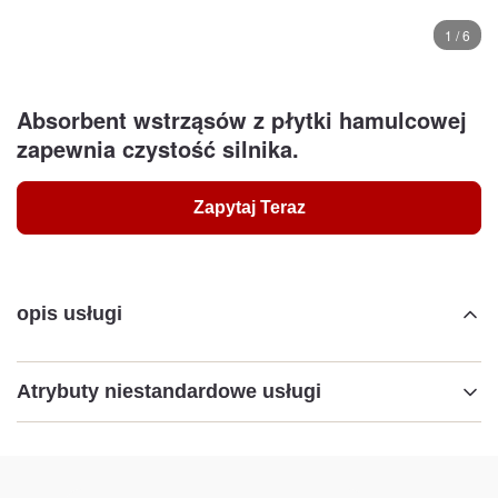
1 / 6
Absorbent wstrząsów z płytki hamulcowej
zapewnia czystość silnika.
Zapytaj Teraz
opis usługi
Atrybuty niestandardowe usługi
Podkreślić:
Części do użytku w motoryzacji
,