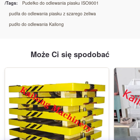
Komponenty hamulca i zawieszenia
,
/Tags:
Pudełko do odlewania piasku ISO9001
Części zapasowe podwozia ciężkiego użytku
pudła do odlewania piasku z szarego żeliwa
pudło do odlewania Kailong
Może Ci się spodobać