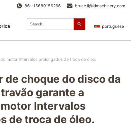
86--15689156266
bruce.li@klmachinery.com
brica
portuguese
do motor Intervalos prolongados de troca de óleo.
 de choque do disco da
 travão garante a
 motor Intervalos
 de troca de óleo.