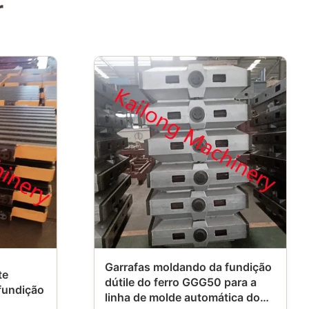
r
Garrafas moldando da fundição
te
dútile do ferro GGG50 para a
fundição
linha de molde automática do