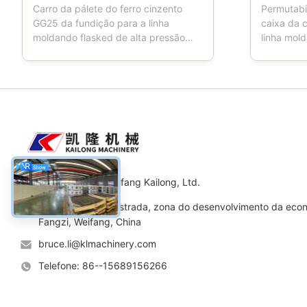
Flasked
Carro da pálete do ferro cinzento
Permutab
GG25 da fundição para a linha
caixa da 
moldando flasked de alta pressão
linha mol
automática Descrição de produtos: O
do produto
carro da pálete é uma ferramenta
igualment
usada nas fundições. Quando os
moldando,
trabalhos da máquina moldando, o
do molde, 
carro da pálete têm quatro rodas,
da areia,
que está conduzindo o transporte da
important
...
Maquinaria Co. de Weifang Kailong, Ltd.
Endereço: No.11 estrada, zona do desenvolvimento da econo
Fangzi, Weifang, China
bruce.li@klmachinery.com
Telefone: 86--15689156266