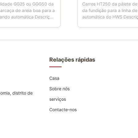
ilidade GG25 ou GGG50 da
Carros HT250 da pálete de
carcaça de areia boa para a
da fundição para a linha d
dando automática Descrição
automática do HWS Descri
: As garrafas da areia
produtos: O carro da pálet
e nomearam a caixa
ferramenta usada nas fundi
 garrafa moldando, garrafa
Quando os trabalhos da má
garrafa da areia, a caixa
moldando, o carro da pálet
 que é ferramentas
quatro rodas, que está con
es para fundições usando ...
transporte da caixa de molde
Relações rápidas
Casa
Sobre nós
mia, distrito de
serviços
Contacte-nos