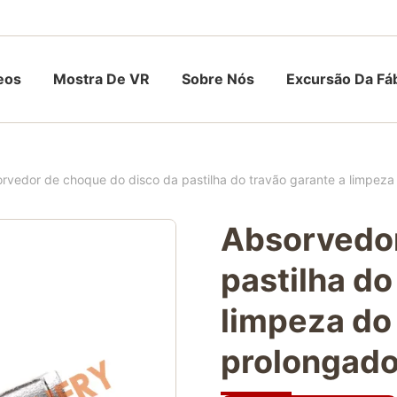
eos
Mostra De VR
Sobre Nós
Excursão Da Fá
rvedor de choque do disco da pastilha do travão garante a limpeza 
Absorvedor
pastilha do
limpeza do
prolongados