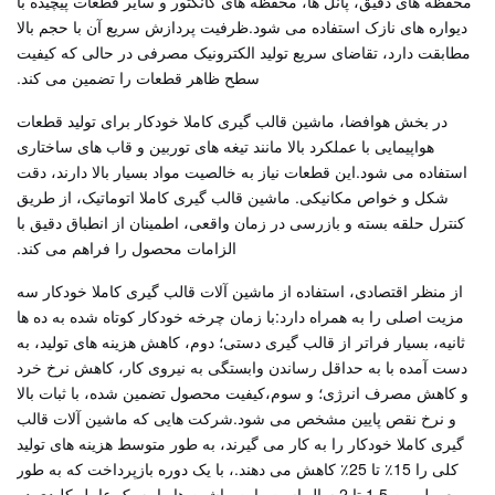
محفظه های دقیق، پانل ها، محفظه های کانکتور و سایر قطعات پیچیده با
دیواره های نازک استفاده می شود.ظرفیت پردازش سریع آن با حجم بالا
مطابقت دارد، تقاضای سریع تولید الکترونیک مصرفی در حالی که کیفیت
سطح ظاهر قطعات را تضمین می کند.
در بخش هوافضا، ماشین قالب گیری کاملا خودکار برای تولید قطعات
هواپیمایی با عملکرد بالا مانند تیغه های توربین و قاب های ساختاری
استفاده می شود.اين قطعات نياز به خالصيت مواد بسيار بالا دارند، دقت
شکل و خواص مکانیکی. ماشین قالب گیری کاملا اتوماتیک، از طریق
کنترل حلقه بسته و بازرسی در زمان واقعی، اطمینان از انطباق دقیق با
الزامات محصول را فراهم می کند.
از منظر اقتصادی، استفاده از ماشین آلات قالب گیری کاملا خودکار سه
مزیت اصلی را به همراه دارد:با زمان چرخه خودکار کوتاه شده به ده ها
ثانیه، بسیار فراتر از قالب گیری دستی؛ دوم، کاهش هزینه های تولید، به
دست آمده با به حداقل رساندن وابستگی به نیروی کار، کاهش نرخ خرد
و کاهش مصرف انرژی؛ و سوم،کیفیت محصول تضمین شده، با ثبات بالا
و نرخ نقص پایین مشخص می شود.شرکت هایی که ماشین آلات قالب
گیری کاملا خودکار را به کار می گیرند، به طور متوسط هزینه های تولید
کلی را 15٪ تا 25٪ کاهش می دهند.، با یک دوره بازپرداخت که به طور
معمول بین 1.5 تا 2 سال است، این ماشین ها را به یک عامل کلیدی در