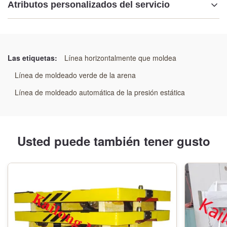
Atributos personalizados del servicio
Resaltar:
Sistemas automatizados de moldeo de fundición
,
Equipo de moldeo industrial de alta eficiencia
,
Las etiquetas:
Línea horizontalmente que moldea
Máquinas de fundición automática de múltiples
Línea de moldeado verde de la arena
aplicaciones
Línea de moldeado automática de la presión estática
Usted puede también tener gusto