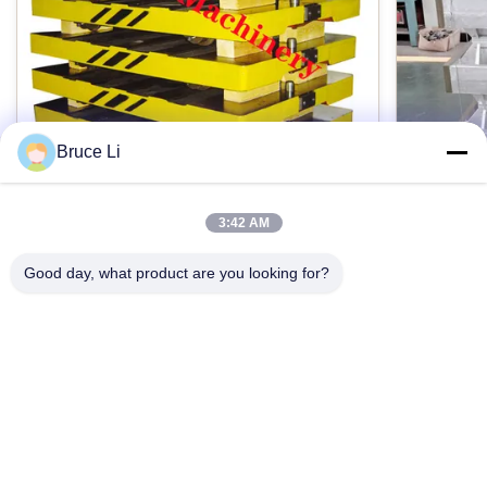
Bruce Li
3:42 AM
GG25 Foundry Transfer Pallet สำหรับ
กล่องหล
สายการขึ้นรูปแบบขวดแรงดันสูง
แม่นยำสู
Good day, what product are you looking for?
Foundry เหล็กสีเทา GG25 รถพาเลทสำหรับสาย
กล่องหล่อ
การขึ้นรูปแบบขวดแรงดันสูงอัตโนมัติ คำอธิบาย
สามารถในกา
ผลิตภัณฑ์: รถลากพาเลทเป็นเครื่องมือที่ใช้ในโรง
อัตโนมัติ 
หล่อเมื่อเครื่องปั้นทำงาน รถ Pallet มีสี่ล้อซึ่งกำลัง
อย่างว่ากล่
ขับเคลื่อนการขนส่งกล่องแม่พิมพ์ รถ Pallet มักทำ
กระติกทราย
ติดต่อตอนนี้
จากวัสดุเหล็กหล่อแล้วกลึงให้ตรงตามข้อกำหนด
สำหรับโรงห
กลึงด้วยเครื่องจักร CNC ขั้นส...
หรือกึ่งอัต