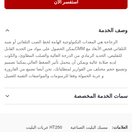
استفسر الآن
وصف الخدمة
الزجاجة هي المعدات التكنولوجية الهامة لخط الصب التلقائي أو شبه
التلقائي.فحص الأبعاد مع CMMيمكن الحصول على مواد من الحديد القابل
للتقليص، الحديد الرمادي من الدرجة العالية والصلب المطاوئ، والكوب
لديه صلابة عالية ويمكن أن يتحمل تأثير الضغط العالي.يمكننا تصميم
وتصنيع حجم مختلف من القوارير لمتطلباتك، نحن أيضا تصنيع من القارورة
و عربة الحمولة وفقا للرسومات والمواصفات التقنية للعميل
سمات الخدمة المخصصة
إبراز:
سيارات الحافلات عالية الدقة
,
سيارات الحافلات الدقيقة بدون زجاجات
,
العلامات:
مسبك البليت الصناعية
HT250 عربات البليت