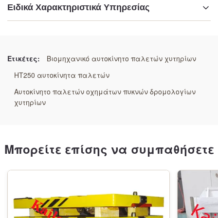
Ειδικά Χαρακτηριστικά Υπηρεσίας
Επισημαίνω:
Αυτοκίνητα παλέτες υψηλής ακρίβειας
,
Τεχνικά οχήματα για παλέτες χωρίς φιάλες
,
Ετικέτες:
Βιομηχανικό αυτοκίνητο παλετών χυτηρίων
Αυτοματοποιημένα βαρέα αυτοκίνητα μεταφοράς
HT250 αυτοκίνητα παλετών
μούχλας
Αυτοκίνητο παλετών οχημάτων πυκνών δρομολογίων
χυτηρίων
Μπορείτε επίσης να συμπαθήσετε