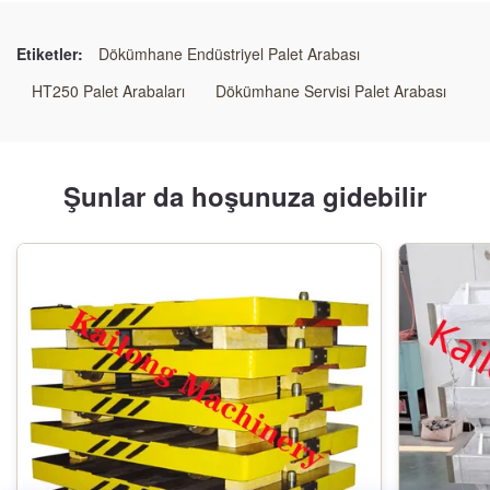
Yüksek hassasiyetli palet arabaları
,
hassasiyetli şişesiz palet arabaları
,
Etiketler:
Dökümhane Endüstriyel Palet Arabası
ağır yüklü otomatik kalıp transfer arabaları
HT250 Palet Arabaları
Dökümhane Servisi Palet Arabası
Şunlar da hoşunuza gidebilir