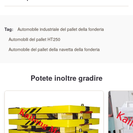
Evidenziare:
Autovetture a pallet ad alta precisione
,
Autovetture a pallet senza bottiglie di precisione
,
Tag:
Automobile industriale del pallet della fonderia
Automobili automatizzati per il trasferimento di muffe
Automobili del pallet HT250
pesanti
Automobile del pallet della navetta della fonderia
Potete inoltre gradire