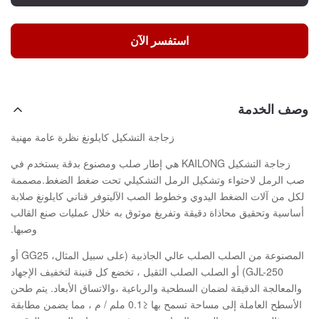
استفسر الآن
وصف الخدمة
زجاجة التشكيل كايلونغ نظرة عامة مهنية
زجاجة التشكيل KAILONG هي إطار صلب ومصنوع بدقة يستخدم في
صب الرمل لاحتواء وتشكيل الرمل التشكيلي تحت ضغط الضغط.مصممة
لكل من آلات الضغط اليدوي وخطوط الصب الآليتوفر قناني كايلونغ صلابة
أساسية وتحقيق محاذاة دقيقة وتفريغ موثوق به خلال عمليات صنع القالب
وصبها.
المصنوعة من الصلب الصلب عالي الجاذبية (على سبيل المثال، GG25 أو
GJL-250) أو الصلب الصلب الثقيل ، تخضع كل قنينة لتخفيف الإجهاد
والمعالجة الدقيقة لضمان السطحية والرباعية ،والاتساق الأبعاد. يتم طحن
الأسطح العاملة إلى مساحة تسمح بها ≤0.1 ملم / م ، مما يضمن مطابقة