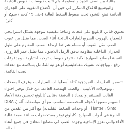
مثالية بين نصف الجهد والمقاومة. يتم تثبيت دبوسات الدبوس الدقيقة
والبوشينغ للاغلاق المتكرر.في حين أن الأضلاع المقوية على الجدران
الجانبية تمنع التشوه تحت ضغوط الضغط العالية (حتى 15 كجم / سم2 أو
أكثر).
تحتوي قناني كايلونغ على فتحات ومنافذ تنفيسية موجهة بشكل استراتيجي
للسماح بالهروب السريع للغازات الناتجة أثناء الصب، مما يقلل من عيوب
الصب مثل الثقوب أو مسام.شرائط ارتداء الصلب المقاوم على طول
الجدران الداخلية مقاومة تدفق الرمل اللاصق، مما يطيل عمر القارورة.
بالنسبة لمصانع الصهارة الآلية ، تتوفر دبوسات توجيه اختيارية ، ومدفوعات
رفع ، وواجهات تشبيك مغناطيسية أو هوائية للتكامل بسلاسة مع معدات
الصب القائمة.
تتضمن التطبيقات النموذجية كتلة أسطوانات السيارات ، وغرف المضخات
، وتوصيلات الأنابيب ، والصب الهندسة العامة. من خلال توفير احتواء
القالب المستقر والمحاذاة الدقيقة ،قناني كايلونغ تحسين دقة الأبعاد
الصبيتم تصنيع الأحجام المخصصة لتتناسب مع أي مواصفات آلة (DISA ،
Hunter ، Sinto ، أو وحدات الضغط التقليدية).مع أكثر من عقدين من
الخبرة في أدوات الصهارة، كايلونغ توفر مستحضرات صناعة صبغة عالية
الأداء والتي تعزز الإنتاجية وجودة الصب في مصانع المعادن في جميع أنحاء
العالم.