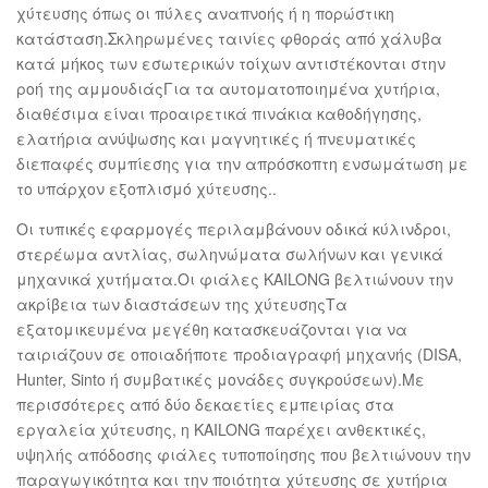
χύτευσης όπως οι πύλες αναπνοής ή η πορώστικη
κατάσταση.Σκληρωμένες ταινίες φθοράς από χάλυβα
κατά μήκος των εσωτερικών τοίχων αντιστέκονται στην
ροή της αμμουδιάςΓια τα αυτοματοποιημένα χυτήρια,
διαθέσιμα είναι προαιρετικά πινάκια καθοδήγησης,
ελατήρια ανύψωσης και μαγνητικές ή πνευματικές
διεπαφές συμπίεσης για την απρόσκοπτη ενσωμάτωση με
το υπάρχον εξοπλισμό χύτευσης..
Οι τυπικές εφαρμογές περιλαμβάνουν οδικά κύλινδροι,
στερέωμα αντλίας, σωληνώματα σωλήνων και γενικά
μηχανικά χυτήματα.Οι φιάλες KAILONG βελτιώνουν την
ακρίβεια των διαστάσεων της χύτευσηςΤα
εξατομικευμένα μεγέθη κατασκευάζονται για να
ταιριάζουν σε οποιαδήποτε προδιαγραφή μηχανής (DISA,
Hunter, Sinto ή συμβατικές μονάδες συγκρούσεων).Με
περισσότερες από δύο δεκαετίες εμπειρίας στα
εργαλεία χύτευσης, η KAILONG παρέχει ανθεκτικές,
υψηλής απόδοσης φιάλες τυποποίησης που βελτιώνουν την
παραγωγικότητα και την ποιότητα χύτευσης σε χυτήρια