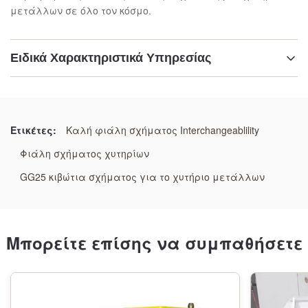
μετάλλων σε όλο τον κόσμο.
Ειδικά Χαρακτηριστικά Υπηρεσίας
Επισημαίνω:
Βύσμα χύτευσης βαρέος τύπου
,
Κουτί καλούπιας χύτευσης ακριβείας
,
Ετικέτες:
Καλή φιάλη σχήματος Interchangeablility
Στερεωμένη φιάλη από χάλυβα ανθεκτική στην
Φιάλη σχήματος χυτηρίων
φθορά
GG25 κιβώτια σχήματος για το χυτήριο μετάλλων
Μπορείτε επίσης να συμπαθήσετε