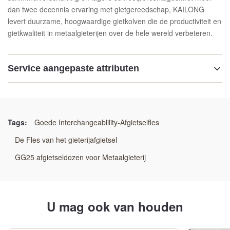
dan twee decennia ervaring met gietgereedschap, KAILONG
levert duurzame, hoogwaardige gietkolven die de productiviteit en
gietkwaliteit in metaalgieterijen over de hele wereld verbeteren.
Service aangepaste attributen
Markeren:
Heavy-Duty Foundry Flask
,
Precision Casting Mold Box
,
Verhard staal slijtvast flesje
Tags:
Goede Interchangeablility-Afgietselfles
De Fles van het gieterijafgietsel
GG25 afgietseldozen voor Metaalgieterij
U mag ook van houden