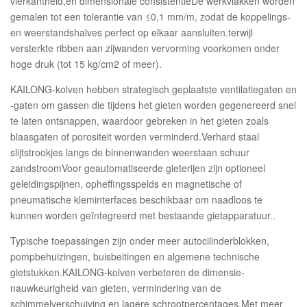
vierkantheid,en dimensionale consistentieDe werkvlakken worden
gemalen tot een tolerantie van ≤0,1 mm/m, zodat de koppelings-
en weerstandshalves perfect op elkaar aansluiten.terwijl
versterkte ribben aan zijwanden vervorming voorkomen onder
hoge druk (tot 15 kg/cm2 of meer).
KAILONG-kolven hebben strategisch geplaatste ventilatiegaten en
-gaten om gassen die tijdens het gieten worden gegenereerd snel
te laten ontsnappen, waardoor gebreken in het gieten zoals
blaasgaten of porositeit worden verminderd.Verhard staal
slijtstrookjes langs de binnenwanden weerstaan schuur
zandstroomVoor geautomatiseerde gieterijen zijn optioneel
geleidingspijnen, opheffingsspelds en magnetische of
pneumatische kleminterfaces beschikbaar om naadloos te
kunnen worden geïntegreerd met bestaande gietapparatuur..
Typische toepassingen zijn onder meer autocilinderblokken,
pompbehuizingen, buisbeitingen en algemene technische
gietstukken.KAILONG-kolven verbeteren de dimensie-
nauwkeurigheid van gieten, vermindering van de
schimmelverschuiving en lagere schrootpercentages.Met meer