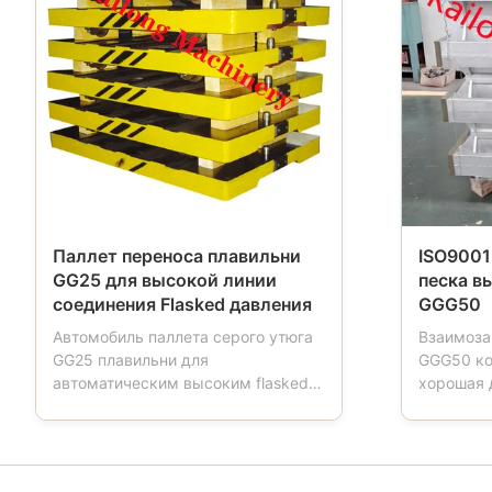
Паллет переноса плавильни
ISO9001
GG25 для высокой линии
песка в
соединения Flasked давления
GGG50
Автомобиль паллета серого утюга
Взаимоза
GG25 плавильни для
GGG50 ко
автоматическим высоким flasked
хорошая 
давлением линии соединения
линии со
Описание продуктов: Автомобиль
продукци
паллета инструмент используемый
назвали 
в плавильнях. Когда работы
склянку 