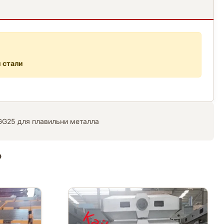
 стали
G25 для плавильни металла
ь