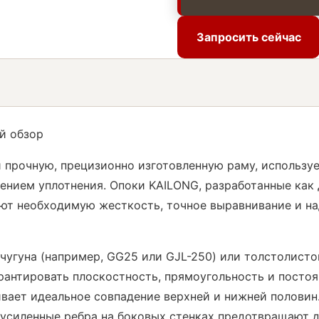
Запросить сейчас
Запросить сейчас
й обзор
 прочную, прецизионно изготовленную раму, использу
нием уплотнения. Опоки KAILONG, разработанные как 
ют необходимую жесткость, точное выравнивание и н
 чугуна (например, GG25 или GJL-250) или толстолисто
рантировать плоскостность, прямоугольность и постоя
ивает идеальное совпадение верхней и нижней полови
 усиленные ребра на боковых стенках предотвращают 