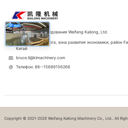
отливая в форму машины,
прессфор
автомобиль паллета будут иметь 4
коробку 
колеса, который управляет
инструме
транспортом коробк...
используя
CO. машинного оборудования Weifang Kailong, Ltd.
Адрес: No.11 дорога, зона развития экономики, район Fa
Китай
bruce.li@klmachinery.com
Телефон: 86--15689156266
Copyright © 2021-2026 Weifang Kailong Machinery Co., Ltd.. All Rig