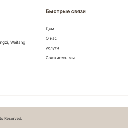
мы, склянку песка,
паллета будут иметь 4 ко
песка, которая важные
который управляет транс
Быстрые связи
нты для плавилен
коробки прессформы, ав
 автоматическ...
п...
Дом
О нас
ngzi, Weifang,
услуги
Свяжитесь мы
hts Reserved.