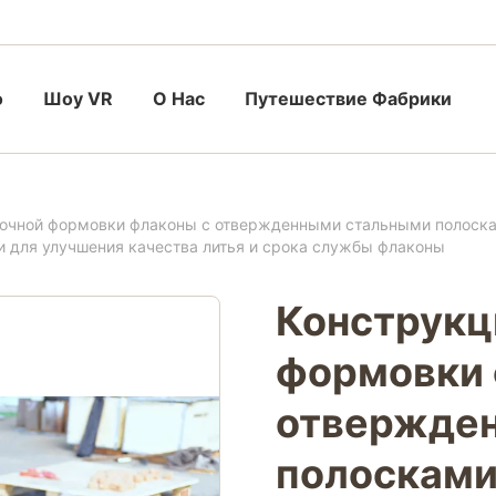
о
Шоу VR
О Нас
Путешествие Фабрики
точной формовки флаконы с отвержденными стальными полоска
 для улучшения качества литья и срока службы флаконы
Конструкц
формовки 
отвержде
полосками