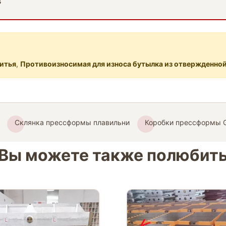
в
литья
,
Противоизносимая для износа бутылка из отвержденной
Склянка прессформы плавильни
Коробки прессформы G
Вы можете также полюбит