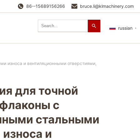
86--15689156266
bruce.li@klmachinery.com
russian
ми износа и вентиляционными отверстиями,
ия для точной
флаконы с
нными стальными
 износа и