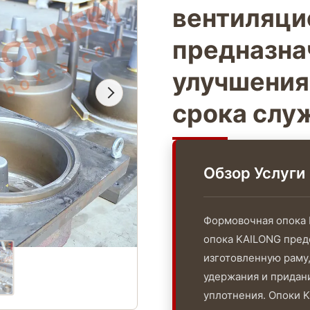
вентиляци
предназна
улучшения 
срока слу
Обзор Услуги
Формовочная опока 
опока KAILONG пред
изготовленную раму
удержания и придан
уплотнения. Опоки K