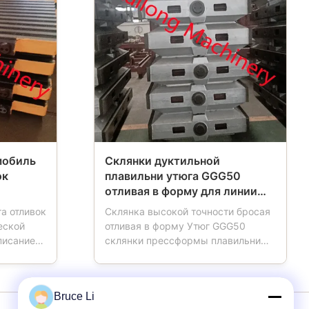
мобиль
Склянки дуктильной
ок
плавильни утюга GGG50
отливая в форму для линии
соединения HWS
а отливок
Склянка высокой точности бросая
автоматической
еской
отливая в форму Утюг GGG50
писание
склянки прессформы плавильни
аллета
дуктильный для линии соединения
й в
HWS автоматической Коробка
 отливая
прессформы также назвала
Bruce Li
биль
отливая в форму склянку, склянку