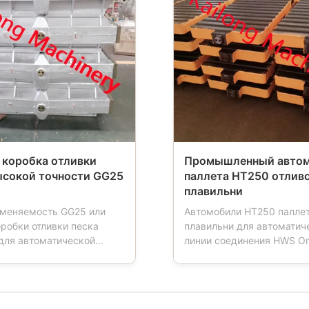
 коробка отливки
Промышленный авто
ысокой точности GG25
паллета HT250 отлив
плавильни
меняемость GG25 или
Автомобили HT250 паллет
робки отливки песка
плавильни для автоматич
для автоматической
линии соединения HWS О
единения Характер
продуктов: Автомобиль п
и: Склянки песка также
инструмент используемы
коробку прессформы,
плавильнях. Когда работы
прессформы, склянку
в форму машины, автомо