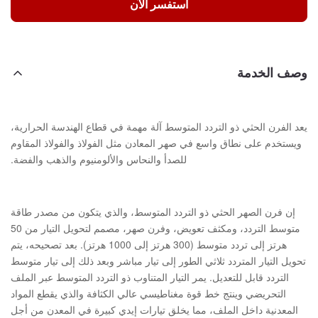
استفسر الآن
وصف الخدمة
يعد الفرن الحثي ذو التردد المتوسط ​​آلة مهمة في قطاع الهندسة الحرارية،
ويستخدم على نطاق واسع في صهر المعادن مثل الفولاذ والفولاذ المقاوم
للصدأ والنحاس والألومنيوم والذهب والفضة.
إن فرن الصهر الحثي ذو التردد المتوسط، والذي يتكون من مصدر طاقة
متوسط ​​التردد، ومكثف تعويض، وفرن صهر، مصمم لتحويل التيار من 50
هرتز إلى تردد متوسط ​​(300 هرتز إلى 1000 هرتز). بعد تصحيحه، يتم
تحويل التيار المتردد ثلاثي الطور إلى تيار مباشر وبعد ذلك إلى تيار متوسط
​​التردد قابل للتعديل. يمر التيار المتناوب ذو التردد المتوسط ​​عبر الملف
التحريضي وينتج خط قوة مغناطيسي عالي الكثافة والذي يقطع المواد
المعدنية داخل الملف، مما يخلق تيارات إيدي كبيرة في المعدن من أجل