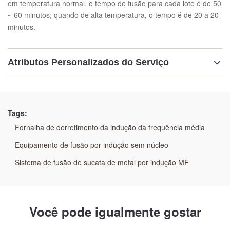
em temperatura normal, o tempo de fusão para cada lote é de 50
~ 60 minutos; quando de alta temperatura, o tempo é de 20 a 20
minutos.
Atributos Personalizados do Serviço
Destacar:
Forno de fusão por indução de alumínio de 50 kg
,
Tags:
Forno de fusão por indução de alumínio de frequência
média
Fornalha de derretimento da indução da frequência média
,
Forno de fusão por indução de cobre de 50 kg
Equipamento de fusão por indução sem núcleo
Sistema de fusão de sucata de metal por indução MF
Você pode igualmente gostar