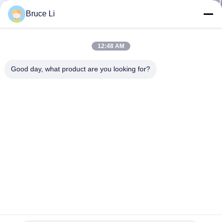
Bruce Li
12:48 AM
고압 플라스크 몰딩 라인을 위한 GG25 주
ISO900
조공장 열전달 팔레트
조 박스
Good day, what product are you looking for?
자동 고압 플라스크 몰딩 라인을 위한 주조공장
사형주조 박
회색 주철 GG25 팔레트 자동차 제품 기술 : 팔레
한 GGG5
트 자동차는 도구가 주조공장에 사용했다는 것
형 틀, 모
입니다. 조형기 작업, 팔레트 차가 운전 곰팡이 박
라인을 사
스 교통인 4 바퀴를 가지고 있을 때, 팔레트 차는
지금 접촉하세요
모래 박스
정상적으로 무쇠의 자료로부터 만들어지고 내역
모래 플라스
을 만족시키기 위해 그리고 나서 기계화됩니다.
운송, 플
크m스에 의해 제어된 진보적 CNC 기계와 차원
는 것을 
에 의해 기계화되어 자사 제품은 더 높은 정확도
의 고객 
와 더 좋은 interchangeability.we 디자인을 달성
니다.모래
하고, 고객 그림과 기술 명세서의 다른 크기를 ...
회색 주철
집
제품
화면
VR 전시회
우리에 대하여
공장 여행
품질 관리
연락주세요
이 더 ...
인용문을 요구하세요