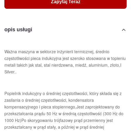
Zapytaj Teraz
opis usługi
Ważna maszyna w sektorze inżynierii termicznej, średnio
częstotliwości pieca indukcyjna jest szeroko stosowana w topieniu
metali takich jak stal, stal nierdzewna, miedź, aluminium, złoto,I
Silver..
Popielnik indukcyjny o średniej częstotliwości, który składa się z
zasilania o średniej częstotliwości, kondensatora
kompensacyjnego i pieca stopiennego,Jest zaprojektowany do
przekształcania prądu 50 Hz w średnią częstotliwość (300 Hz do
1000 Hz)Po skorygowaniu trójfazowy prąd przemienny jest
przekształcany w prąd stały, a później w prąd średniej