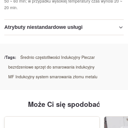
50 ~ 60 min; w przypadku wysokiej temperatury czas wynosi 20 ~
20 min.
Atrybuty niestandardowe usługi
Podkreślić:
50 kg pieca stopowego aluminiowego
,
Popielnik do stopienia indukcyjnego aluminium o
/Tags:
Średnio częstotliwości Indukcyjny Pieczar
średniej częstotliwości
bezrdzeniowe sprzęt do smarowania indukcyjny
,
50 kg pieca do stopienia miedzi indukcyjnej
MF Indukcyjny system smarowania złomu metalu
Może Ci się spodobać