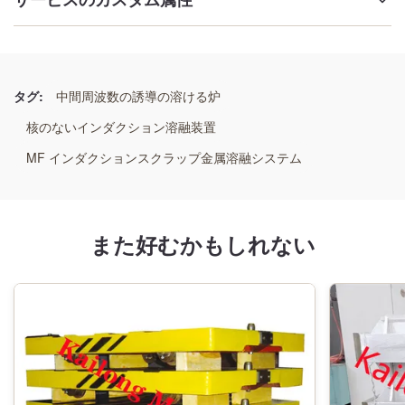
サービスのカスタム属性
ハイライト:
50kgアルミニウム誘導溶解炉、中周波アルミニウム誘導溶解
炉、50kg銅誘導溶解炉
タグ:
中間周波数の誘導の溶ける炉
,
核のないインダクション溶融装置
Medium Freguency Aluminum Induction Melting Furnace
,
50 kg Copper Induction Melting Furnace
MF インダクションスクラップ金属溶融システム
また好むかもしれない