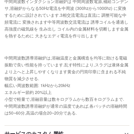
中間周波数インダクション溶融炉は 中間周波数電源,補給コンデン
サ,溶融炉からなる50Hz電流を中周波 (300hzから1000hz) に変換
するために設計されています.3相交流電流は直流に 調整可能な中
頻電流に 変換されます中等周波数交流電流は 誘導コイルを通過し
高強度の磁気線を 生み出し コイル内の金属材料を切断します金属
を熱するために 大きなエディ電流を作り出します
中間周波数誘導溶融炉は,溶融温度と金属構造を均等に助ける電磁
振動で良い性能を持っています.乱す特性により,スラグは液体金属
より上へと上昇しやすくなります黄金の円筒印章に含まれる不純
物質を減少させる.
幅広い周波数範囲: 1kHzから20kHz
エネルギー節約 20%以上
小型で軽量で,溶融容量は数キログラムから数百キログラムまで.
中間周波数誘導溶融炉が通常の温度であれば,各バッチの溶融時間
は50~60分,高温の場合20~20分である.