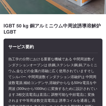
IGBT 50 kg 銅アルミニウム中周波誘導溶解炉
LGBT
サービス要約
熱工学の分野における重要な機械である 中間周波数イ
ンダクションオーブンは 鉄鋼,ステンレス鋼,銅,アルミニ
ウム,金などの金属の溶融に広く使用されていますそし
てシルバー. 中間周波数インダクション溶融炉は 中間周
波数電源,補給コンデンサ,溶融炉からなる50Hz電流を中
周波 (300hzから1000hz) に変換するために設計されてい
ます.3相交流電流は直流に 調整可能な中頻電流に 変換
されます中等周波数交流電流は 誘導コイルを通過し 高