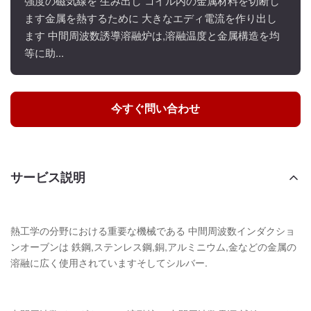
強度の磁気線を 生み出し コイル内の金属材料を切断し
ます金属を熱するために 大きなエディ電流を作り出し
ます 中間周波数誘導溶融炉は,溶融温度と金属構造を均
等に助...
今すぐ問い合わせ
サービス説明
熱工学の分野における重要な機械である 中間周波数インダクショ
ンオーブンは 鉄鋼,ステンレス鋼,銅,アルミニウム,金などの金属の
溶融に広く使用されていますそしてシルバー.