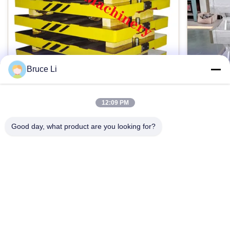
Bruce Li
12:09 PM
高圧Flaskedのモールド・ラインのための
ISO90
GG25鋳物場の移動パレット
箱
Good day, what product are you looking for?
自動高圧flaskedモールド・ラインのための鋳物
自動モー
場のねずみ鋳鉄GG25パレット車 製品の説明: パ
GG25か
レット車は鋳物場で使用される用具である。成
ラスコは
形機の仕事、型箱の交通機関を運転しているパ
フラスコ、
レット車に4つの車輪があるとき、パレット車は
今接触
ルド・ラ
鋳鉄の材料から普通なされ、次に指定に合うた
用具であ
めに機械で造った。 CMMsによって制御される
し、等弾
高度CNC機械および次元によって機械で造られ
とを確認
て私達のプロダクトは高精度で、よりよい
サンおよ