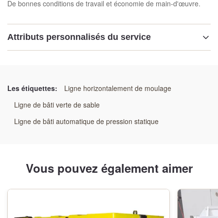
De bonnes conditions de travail et économie de main-d'œuvre.
Attributs personnalisés du service
Mettre en évidence:
Ligne de moulage automatique rentable
,
Système de moulage de fonderie à haut rendement
,
Les étiquettes:
Ligne horizontalement de moulage
Ligne de production de fonderie automatisée à faible
Ligne de bâti verte de sable
coût
Ligne de bâti automatique de pression statique
Vous pouvez également aimer