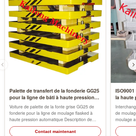
Palette de transfert de la fonderie GG25
ISO9001 
pour la ligne de bâti à haute pression
la haute
de Flasked
Voiture de palette de la fonte grise GG25 de
Interchan
fonderie pour la ligne de moulage flasked à
de moulage
haute pression automatique Description de
moulage au
produits : La voiture de palette est un outil
Les flacon
utilisé dans les fonderies. Quand les travaux de
Contact maintenant
moule, fla