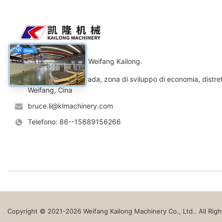
l'automobile del pallet ha quattro
la boccett
ruote, che sta ...
di sabbia, 
Macchinario Co., srl di Weifang Kailong.
Indirizzo: No.11 strada, zona di sviluppo di economia, distre
Weifang, Cina
bruce.li@klmachinery.com
Telefono: 86--15689156266
Copyright © 2021-2026 Weifang Kailong Machinery Co., Ltd.. All Rig