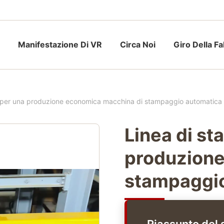
Manifestazione Di VR
Circa Noi
Giro Della F
 per una produzione economica macchina di stampaggio automatica
Linea di s
produzione
stampaggio