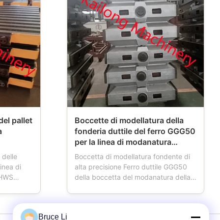
el pallet
Boccette di modellatura della
a
fonderia duttile del ferro GGG50
per la linea di modanatura
automatica di HWS
 delle
Boccetta di modellatura fondente di
linea di
alta precisione Ferro duttile GGG50
 HWS
della boccetta del modanatura della
utomobile
fonderia per la linea di modanatura
ilizzato in
automatica di HWS La staffa di
ice
fonderia inoltre ha nominato la
Bruce Li
allet ha
boccetta di modellatura, la boccetta