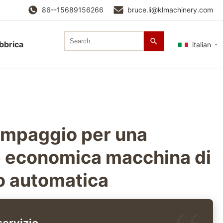
86--15689156266
bruce.li@klmachinery.com
abbrica
italian
tampaggio per una
 economica macchina di
 automatica