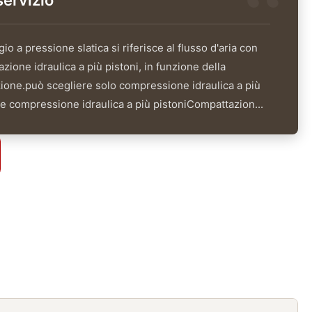
servizio
io a pressione slatica si riferisce al flusso d'aria con
zione idraulica a più pistoni, in funzione della
azione.può scegliere solo compressione idraulica a più
a e compressione idraulica a più pistoniCompattazion...