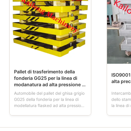
Pallet di trasferimento della
ISO9001 
fonderia GG25 per la linea di
alta pr
modanatura ad alta pressione di
Flasked
Automobile del pallet del ghisa grigio
Intercamb
GG25 della fonderia per la linea di
dello sta
modellatura flasked ad alta pressione
la linea d
automatica Descrizione di prodotti:
Descrizion
L'automobile del pallet è uno
della sabb
strumento utilizzato in fonderie.
staffa di 
Quando la fresatrice funziona,
modanatur