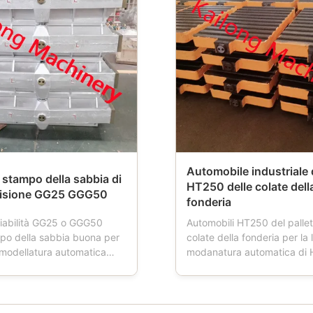
Automobile industriale d
stampo della sabbia di
HT250 delle colate dell
ecisione GG25 GGG50
fonderia
iabilità GG25 o GGG50
Automobili HT250 del pallet
mpo della sabbia buona per
colate della fonderia per la 
i modellatura automatica
modanatura automatica di
e di prodotto: Le boccette
Descrizione di prodotti: L'a
ia inoltre hanno nominato la
del pallet è uno strumento ut
fonderia, la boccetta del
fonderie. Quando la fresatr
a, la boccetta della muffa,
funziona, l'automobile del p