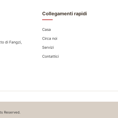
a della sabbia, contenitore
quattro ruote, che sta cond
...
trasporto della ...
Collegamenti rapidi
Casa
Circa noi
tto di Fangzi,
Servizi
Contattici
hts Reserved.