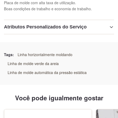
Placa de molde com alta taxa de utilização.
Boas condições de trabalho e economia de trabalho.
Atributos Personalizados do Serviço
Destacar:
Linha de moldagem automática eficiente em termos de
custos
Tags:
Linha horizontalmente moldando
,
Linha de molde verde da areia
Sistema de máquina de moldagem de fundição de alta
eficiência
Linha de molde automática da pressão estática
,
Linha de produção de fundição automatizada e de
economia de custos
Você pode igualmente gostar